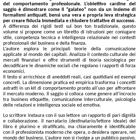
del comportamento professionale. L’obiettivo cardine del
saggio è dimostrare come il “galateo” non sia un insieme di
formalismi antiquati, bensì una vera e propria leva strategica
per creare fiducia immediata e chiudere trattative di successo
.
A differenza dei rigidi testi sul bon ton tradizionale, questo
volume si propone come un libretto di istruzioni per coniugare
stile, competenza tecnica e intelligenza relazionale nei contesti
professionali del business e della finanza.
L’autore esplora le principali teorie della comunicazione
applicate al mondo dei capitali. Analizza il contesto culturale dei
mercati finanziari e offre strumenti di teoria sociologica per
decodificare le dinamiche sociali che regolano i rapporti di forza
economici.
Il testo si arricchisce di aneddoti reali, casi quotidiani ed esempi
concreti. La dimensione pratica ed empirica trasforma i concetti
astratti in un kit di comportamento pronto all’uso per affrontare
il mercato moderno. Il saggio si colloca come genere all’incrocio
tra business etiquette, comunicazione interculturale, psicologia
delle relazioni e intelligenza sociale ed emotiva.
Lo scrittore instaura con il suo lettore un rapporto di pari dignità
e collaborazione. Il narratario (destinatario/lettore ideale) del
libro è plurimo e stratificato, ma chiaramente è identificabile
con il professionista moderno che opera, o desidera operare, nel
mondo del business. L’autore non si rivolge a un pubblico passivo,