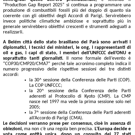
“Production Gap Report 2025” si continua a programmare una
produzione di combustibili fossili più del doppio di quanto sia
coerente con gli obiettivi degli Accordi di Parigi. Servirebbero
invece politiche climatiche ambiziose e soprattutto più in
generale servirebbero obiettivi crescenti e strumenti adeguati a
realizzarli.
A Belém città dello stato brasiliano del Parà sono arrivati i
diplomatici, i tecnici dei ministeri, le ong, i rappresentanti di
oil e gas, i capi di stato, i membri dell’UNFCCC dell’ONU e
soprattutto tanti giornalisti.
Il nome formale dell’evento è
“COP30/CMP20/CMA7” perché tale acronimo completo indica il
numero progressivo delle rispettive sessioni dei tre distinti
accordi:
la 30^ sessione della Conferenza delle Parti (COP).
La COP UNFCCC;
la 20^ sessione della Conferenza delle Parti
aderenti al Protocollo di Kyoto (CMP). La CMP
nasce nel 1997 ma vede la prima sessione solo nel
2005;
la 7^ sessione della Conferenza delle Parti aderenti
all’Accordo di Parigi (CMA).
Le decisioni verranno prese per consensus, cioè in assenza di
obiezioni,
ma non c’è una regola ben precisa.
L’Europa decide e
vota come entità unica, dopo un consulto dei 27 stati