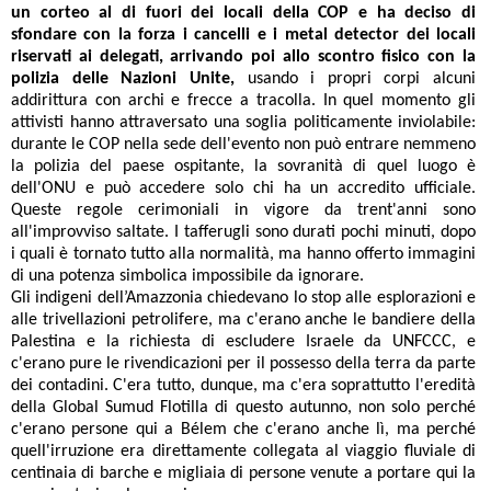
un corteo al di fuori dei locali della COP e ha deciso di
sfondare con la forza i cancelli e i metal detector dei locali
riservati ai delegati, arrivando poi allo scontro fisico con la
polizia delle Nazioni Unite,
usando i propri corpi alcuni
addirittura con archi e frecce a tracolla. In quel momento gli
attivisti hanno attraversato una soglia politicamente inviolabile:
durante le COP nella sede dell'evento non può entrare nemmeno
la polizia del paese ospitante, la sovranità di quel luogo è
dell'ONU e può accedere solo chi ha un accredito ufficiale.
Queste regole cerimoniali in vigore da trent'anni sono
all'improvviso saltate. I tafferugli sono durati pochi minuti, dopo
i quali è tornato tutto alla normalità, ma hanno offerto immagini
di una potenza simbolica impossibile da ignorare.
Gli indigeni dell’Amazzonia chiedevano lo stop alle esplorazioni e
alle trivellazioni petrolifere, ma c'erano anche le bandiere della
Palestina e la richiesta di escludere Israele da UNFCCC, e
c'erano pure le rivendicazioni per il possesso della terra da parte
dei contadini. C'era tutto, dunque, ma c'era soprattutto l'eredità
della Global Sumud Flotilla di questo autunno, non solo perché
c'erano persone qui a Bélem che c'erano anche lì, ma perché
quell'irruzione era direttamente collegata al viaggio fluviale di
centinaia di barche e migliaia di persone venute a portare qui la