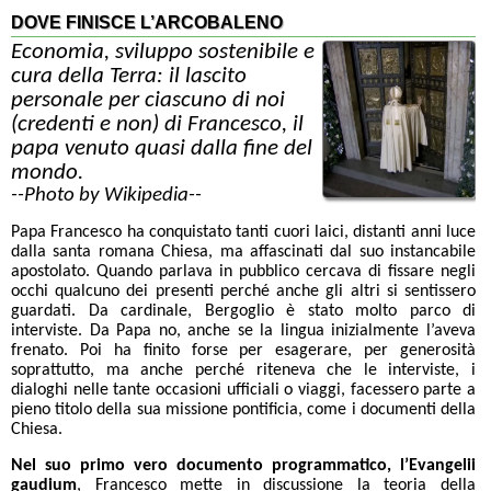
DOVE FINISCE L’ARCOBALENO
Economia, sviluppo sostenibile e
cura della Terra: il lascito
personale per ciascuno di noi
(credenti e non) di Francesco, il
papa venuto quasi dalla fine del
mondo.
--Photo by Wikipedia--
Papa Francesco ha conquistato tanti cuori laici, distanti anni luce
dalla santa romana Chiesa, ma affascinati dal suo instancabile
apostolato. Quando parlava in pubblico cercava di fissare negli
occhi qualcuno dei presenti perché anche gli altri si sentissero
guardati. Da cardinale, Bergoglio è stato molto parco di
interviste. Da Papa no, anche se la lingua inizialmente l’aveva
frenato. Poi ha finito forse per esagerare, per generosità
soprattutto, ma anche perché riteneva che le interviste, i
dialoghi nelle tante occasioni ufficiali o viaggi, facessero parte a
pieno titolo della sua missione pontificia, come i documenti della
Chiesa.
Nel suo primo vero documento programmatico, l’Evangelii
gaudium
, Francesco mette in discussione la teoria della