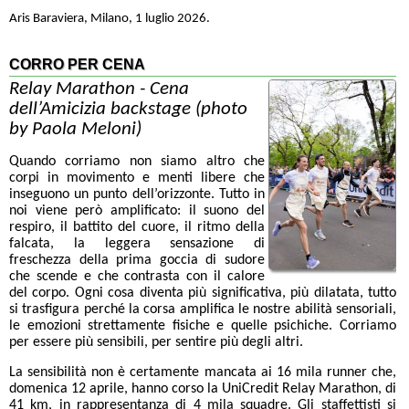
Aris Baraviera, Milano, 1 luglio 2026.
CORRO PER CENA
Relay Marathon - Cena
dell’Amicizia backstage (photo
by Paola Meloni)
Quando corriamo non siamo altro che
corpi in movimento e menti libere che
inseguono un punto dell’orizzonte. Tutto in
noi viene però amplificato: il suono del
respiro, il battito del cuore, il ritmo della
falcata, la leggera sensazione di
freschezza della prima goccia di sudore
che scende e che contrasta con il calore
del corpo. Ogni cosa diventa più significativa, più dilatata, tutto
si trasfigura perché la corsa amplifica le nostre abilità sensoriali,
le emozioni strettamente fisiche e quelle psichiche. Corriamo
per essere più sensibili, per sentire più degli altri.
La sensibilità non è certamente mancata ai 16 mila runner che,
domenica 12 aprile, hanno corso la UniCredit Relay Marathon, di
41 km, in rappresentanza di 4 mila squadre. Gli staffettisti si