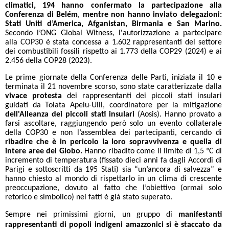
climatici, 194 hanno confermato la partecipazione alla
Conferenza di Belém
,
mentre
non hanno inviato delegazioni:
Stati Uniti d’America, Afganistan, Birmania e San Marino.
Secondo l’ONG Global Witness, l'autorizzazione a partecipare
alla COP30 è stata concessa a 1.602 rappresentanti del settore
dei combustibili fossili rispetto ai 1.773 della COP29 (2024) e ai
2.456 della COP28 (2023).
Le prime giornate della Conferenza delle Parti, iniziata il 10 e
terminata il 21 novembre scorso, sono state caratterizzate dalla
vivace protesta
dei rappresentanti dei piccoli stati insulari
guidati da Toiata Apelu-Uili, coordinatore per la mitigazione
dell'Alleanza dei piccoli stati insulari
(Aosis). Hanno provato a
farsi ascoltare, raggiungendo però solo un evento collaterale
della COP30 e non l’assemblea dei partecipanti, cercando di
ribadire che è in pericolo la loro sopravvivenza
e quella di
intere aree del Globo.
Hanno ribadito come il limite di 1,5 °C di
incremento di temperatura (fissato dieci anni fa dagli Accordi di
Parigi e sottoscritti da 195 Stati) sia “un’ancora di salvezza” e
hanno chiesto al mondo di rispettarlo in un clima di crescente
preoccupazione, dovuto al fatto che l’obiettivo (ormai solo
retorico e simbolico) nei fatti è già stato superato.
Sempre nei primissimi giorni, un gruppo di
manifestanti
rappresentanti di popoli indigeni amazzonici si è staccato da