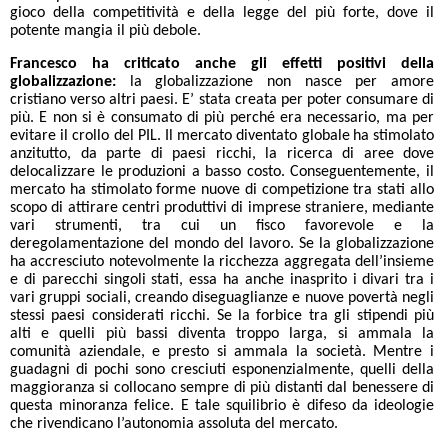
gioco della competitività e della legge del più forte, dove il
potente mangia il più debole.
Francesco ha criticato anche gli effetti positivi della
globalizzazione:
la globalizzazione non nasce per amore
cristiano verso altri paesi. E’ stata creata per poter consumare di
più. E non si è consumato di più perché era necessario, ma per
evitare il crollo del PIL.
Il mercato diventato globale
ha stimolato
anzitutto, da parte di paesi ricchi, la ricerca di aree dove
delocalizzare le produzioni a basso costo. Conseguentemente, il
mercato ha stimolato forme nuove di competizione tra stati allo
scopo di attirare centri produttivi di imprese straniere, mediante
vari strumenti, tra cui un fisco favorevole e la
deregolamentazione del mondo del lavoro. Se la globalizzazione
ha accresciuto notevolmente la ricchezza aggregata dell’insieme
e di parecchi singoli stati, essa ha anche inasprito i divari tra i
vari gruppi sociali, creando diseguaglianze e nuove povertà negli
stessi paesi considerati ricchi. Se la forbice tra gli stipendi più
alti e quelli più bassi diventa troppo larga, si ammala la
comunità aziendale, e presto si ammala la società. Mentre i
guadagni di pochi sono cresciuti esponenzialmente, quelli della
maggioranza si collocano sempre di più distanti dal benessere di
questa minoranza felice. E tale squilibrio è difeso da ideologie
che rivendicano l’autonomia assoluta del mercato.