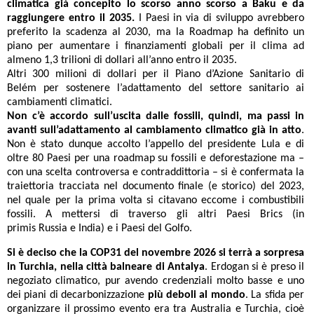
climatica già concepito lo scorso anno scorso a Baku e da
raggiungere entro il 2035.
I Paesi in via di sviluppo avrebbero
preferito la scadenza al 2030, ma la Roadmap ha definito un
piano per aumentare i finanziamenti globali per il clima ad
almeno 1,3 trilioni di dollari all’anno entro il 2035.
Altri 300 milioni di dollari per il Piano d’Azione Sanitario di
Belém per sostenere l’adattamento del settore sanitario ai
cambiamenti climatici.
Non c’è accordo sull’uscita dalle fossili, quindi, ma passi in
avanti sull’adattamento al cambiamento climatico già in atto
.
Non è stato dunque accolto l’appello del presidente Lula e di
oltre 80 Paesi per una roadmap su fossili e deforestazione ma –
con una scelta controversa e contraddittoria – si è confermata la
traiettoria tracciata nel documento finale (e storico) del 2023,
nel quale per la prima volta si citavano eccome i combustibili
fossili. A mettersi di traverso gli altri Paesi Brics (in
primis Russia e India) e i Paesi del Golfo.
Si è deciso che la COP31 del novembre 2026 si terrà a sorpresa
in Turchia, nella città balneare di Antalya
. Erdogan si è preso il
negoziato climatico, pur avendo credenziali molto basse e uno
dei piani di decarbonizzazione
più deboli al mondo
. La sfida per
organizzare il prossimo evento era tra Australia e Turchia, cioè