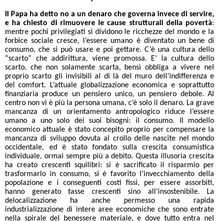
Il Papa ha detto no a un denaro che governa invece di servire,
e ha chiesto di rimuovere le cause strutturali della povertà
:
mentre pochi privilegiati si dividono le ricchezze del mondo e la
forbice sociale cresce, l’essere umano è diventato un bene di
consumo, che si può usare e poi gettare. C’è una cultura dello
“scarto” che addirittura, viene promossa. E’ la cultura dello
scarto, che non solamente scarta, bensì obbliga a vivere nel
proprio scarto gli invisibili al di là del muro dell’indifferenza e
del comfort. L’attuale globalizzazione economica e soprattutto
finanziaria produce un pensiero unico, un pensiero debole. Al
centro non vi è più la persona umana, c’è solo il denaro. La grave
mancanza di un orientamento antropologico riduce l’essere
umano a uno solo dei suoi bisogni: il consumo. Il modello
economico attuale è stato concepito proprio per compensare la
mancanza di sviluppo dovuta al crollo delle nascite nel mondo
occidentale, ed è stato fondato sulla crescita consumistica
individuale, ormai sempre più a debito. Questa illusoria crescita
ha creato crescenti squilibri: si è sacrificato il risparmio per
trasformarlo in consumo, si è favorito l’invecchiamento della
popolazione e i conseguenti costi fissi, per essere assorbiti,
hanno generato tasse crescenti sino all’insostenibile. La
delocalizzazione ha anche permesso una rapida
industrializzazione di intere aree economiche che sono entrate
nella spirale del benessere materiale, e dove tutto entra nel