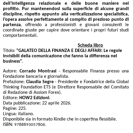
dell’intelligenza relazionale e delle buone maniere nel
profitto.
Pur mantenendosi sulla superficie di alcune grandi
discipline, rispetto appunto alla verticalizzazione specialistica,
l’opera assolve perfettamente al compito di prezioso punto di
partenza
, offrendo a professionisti e giovani consulenti le
coordinate giuste per capire dove orientare i propri futuri studi
comportamentali.
Scheda libro
Titolo:
“GALATEO DELLA FINANZA E DEGLI AFFARI: Le regole
invisibili della comunicazione che fanno la differenza nel
business”.
Autore:
Corrado Montrasi
- Responsabile Finanza presso una
Fondazione bancaria e giornalista.
Prefazione:
Claudia Segre
- Presidente e Fondatrice della Global
Thinking Foundation ETS (e Direttore Responsabile del Comitato
di Redazione di Assiom Forex).
Editore:
HOW2 Edizioni
.
Data pubblicazione: 22 aprile 2026.
Pagine: 225.
Lingua: italiano.
Disponibile sia in formato Kindle che in copertina flessibile.
ISBN:
9788893057806.