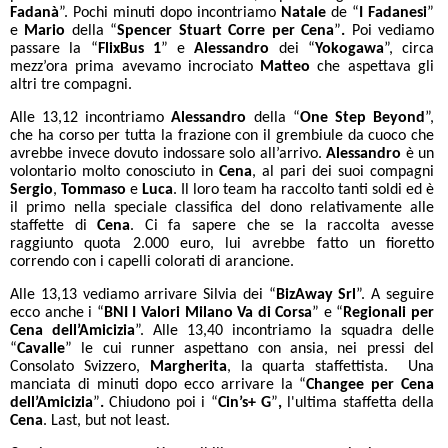
Fadanà
”. Pochi minuti dopo incontriamo
Natale
de “
I Fadanesi
”
e
Mario
della “
Spencer Stuart Corre per Cena
”
.
Poi vediamo
passare la “
FlixBus 1
”
e
Alessandro
dei “
Yokogawa
”, circa
mezz’ora prima avevamo incrociato
Matteo
che aspettava gli
altri tre compagni.
Alle 13,12 incontriamo
Alessandro
della “
One Step Beyond
”,
che ha corso per tutta la frazione con il grembiule da cuoco che
avrebbe invece dovuto indossare solo all’arrivo.
Alessandro
è un
volontario molto conosciuto in
Cena
, al pari dei suoi compagni
Sergio
,
Tommaso
e
Luca
. Il loro team ha raccolto tanti soldi ed è
il primo nella speciale classifica del dono relativamente alle
staffette di
Cena
. Ci fa sapere che se la raccolta avesse
raggiunto quota 2.000 euro, lui avrebbe fatto un fioretto
correndo con i capelli colorati di arancione.
Alle 13,13 vediamo arrivare Silvia dei “
BizAway Srl
”.
A seguire
ecco anche i “
BNI I Valori Milano Va di Corsa
” e “
Regionali per
Cena dell’Amicizia
”.
Alle 13,40 incontriamo la squadra delle
“
Cavalle
” le cui runner aspettano con ansia, nei pressi del
Consolato Svizzero,
Margherita
, la quarta staffettista. Una
manciata di minuti dopo ecco arrivare la “
Changee per Cena
dell’Amicizia
”
.
Chiudono poi i “
Cin’s+ G
”
,
l'ultima staffetta della
Cena
. Last, but not least.