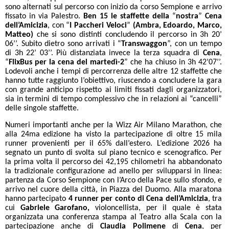
sono alternati sul percorso con inizio da corso Sempione e arrivo
fissato in via Palestro.
Ben 15 le staffette della
“
nostra
”
Cena
dell’Amicizia
, con “
I Paccheri Veloci
”
(Ambra, Edoardo, Marco,
Matteo)
che si sono distinti concludendo il percorso in 3h 20’
06’’. Subito dietro sono arrivati i “
Transwaggon
”, con un tempo
di 3h 22’ 03’’. Più distanziata invece la terza squadra di
Cena
,
“
FlixBus per la cena del martedì-2
” che ha chiuso in 3h 42’07’’.
Lodevoli anche i tempi di percorrenza delle altre 12 staffette che
hanno tutte raggiunto l’obiettivo, riuscendo a concludere la gara
con grande anticipo rispetto ai limiti fissati dagli organizzatori,
sia in termini di tempo complessivo che in relazioni ai “cancelli”
delle singole staffette.
Numeri importanti anche per la Wizz Air Milano Marathon, che
alla 24ma edizione ha visto la partecipazione di oltre 15 mila
runner provenienti per il 65% dall’estero. L’edizione 2026 ha
segnato un punto di svolta sul piano tecnico e scenografico. Per
la prima volta il percorso dei 42,195 chilometri ha abbandonato
la tradizionale configurazione ad anello per svilupparsi in linea:
partenza da Corso Sempione con l’Arco della Pace sullo sfondo, e
arrivo nel cuore della città, in Piazza del Duomo. Alla maratona
hanno partecipato
4 runner per conto di Cena dell’Amicizia
, tra
cui
Gabriele Garofano,
violoncellista, per il quale è stata
organizzata una conferenza stampa al Teatro alla Scala con la
partecipazione anche di
Claudia Polimene
di
Cena
, per