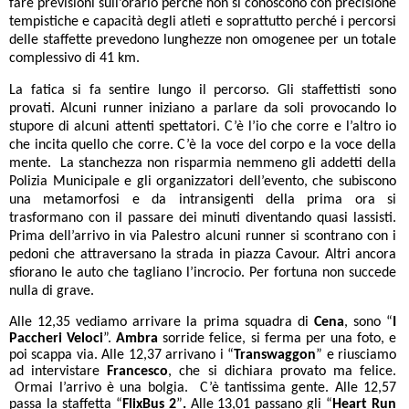
fare previsioni sull’orario perché non si conoscono con precisione
tempistiche e capacità degli atleti e soprattutto perché i percorsi
delle staffette prevedono lunghezze non omogenee per un totale
complessivo di 41 km.
La fatica si fa sentire lungo il percorso. Gli staffettisti sono
provati. Alcuni runner iniziano a parlare da soli provocando lo
stupore di alcuni attenti spettatori. C’è l’io che corre e l’altro io
che incita quello che corre. C’è la voce del corpo e la voce della
mente. La stanchezza non risparmia nemmeno gli addetti della
Polizia Municipale e gli organizzatori dell’evento, che subiscono
una metamorfosi e da intransigenti della prima ora si
trasformano con il passare dei minuti diventando quasi lassisti.
Prima dell’arrivo in via Palestro alcuni runner si scontrano con i
pedoni che attraversano la strada in piazza Cavour. Altri ancora
sfiorano le auto che tagliano l’incrocio. Per fortuna non succede
nulla di grave.
Alle 12,35 vediamo arrivare la prima squadra di
Cena
, sono “
I
Paccheri Veloci
”.
Ambra
sorride felice, si ferma per una foto, e
poi scappa via.
Alle 12,37 arrivano i “
Transwaggon
” e riusciamo
ad intervistare
Francesco
, che si dichiara provato ma felice.
Ormai l’arrivo è una bolgia. C’è tantissima gente. Alle 12,57
passa la staffetta “
FlixBus 2
”
.
Alle 13,01 passano gli “
Heart Run