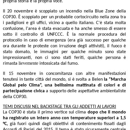
propria storia e la propria voce.
Il 20 novembre è scoppiato un incendio nella Blue Zone della
COP30. È scoppiato per un probabile cortocircuito nella zona tra
i padiglioni e gli uffici, vicino a quello italiano.
C'è stata molta
confusione, l'area è stata evacuata e ha anche smesso di essere
sotto il controllo di UNFCCC. È la normale procedura del
protocollo in caso di emergenza (era già successo per qualche
ora durante le proteste con irruzione degli attivisti), il fuoco è
stato domato, le immagini per qualche minuto sono state
impressionanti
, non ci sono stati feriti, qualche persona è
lievemente
rimasta
intossicata dal fumo.
Il 15 novembre in concomitanza con altre manifestazioni
tenutesi in tante città del mondo, si è svolta a Belen
la “Marcha
Global pelo Clima”, una bellissima mattinata di colori e di
partecipazione civica
a supporto delle aspettative ambientaliste
della COP30.
TEMI DISCUSSI NEL BACKSTAGE TRA GLI ADDETTI AI LAVORI
La COP30 è stata il primo vertice sul clima
dopo che il mondo
ha registrato un intero anno con temperature superiori a 1,5
°C,
già fuori quindi dagli obiettivi di contenimento fissati dagli
Accordi di Parigi del 2015. Il tema è stato sicuramente centrale