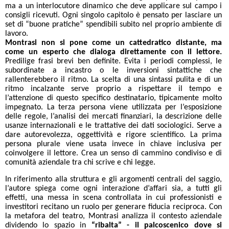
ma a un interlocutore dinamico che deve applicare sul campo i
consigli ricevuti. Ogni singolo capitolo è pensato per lasciare un
set di “buone pratiche” spendibili subito nel proprio ambiente di
lavoro.
Montrasi non si pone come un cattedratico distante, ma
come un esperto che dialoga direttamente con il lettore.
Predilige frasi brevi ben definite. Evita i periodi complessi, le
subordinate a incastro o le inversioni sintattiche che
rallenterebbero il ritmo. La scelta di una sintassi pulita e di un
ritmo incalzante serve proprio a rispettare il tempo e
l’attenzione di questo specifico destinatario, tipicamente molto
impegnato. La terza persona viene utilizzata per l’esposizione
delle regole, l’analisi dei mercati finanziari, la descrizione delle
usanze internazionali e le trattative dei dati sociologici. Serve a
dare autorevolezza, oggettività e rigore scientifico. La prima
persona plurale viene usata invece in chiave inclusiva per
coinvolgere il lettore. Crea un senso di cammino condiviso e di
comunità aziendale tra chi scrive e chi legge.
In riferimento alla struttura e gli argomenti centrali del saggio,
l’autore spiega come ogni interazione d’affari sia, a tutti gli
effetti, una messa in scena controllata in cui professionisti e
investitori recitano un ruolo per generare fiducia reciproca. Con
la metafora del teatro, Montrasi analizza il contesto aziendale
dividendo lo spazio in
“ribalta” - il palcoscenico dove si