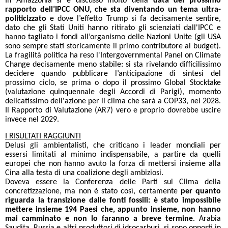
In Amazzonia si è discusso molto della
data del prossimo
rapporto dell’IPCC ONU, che sta diventando un tema ultra-
politicizzato
e dove l’effetto Trump si fa decisamente sentire,
dato che gli Stati Uniti hanno ritirato gli scienziati dall'IPCC e
hanno tagliato i fondi all’organismo delle Nazioni Unite (gli USA
sono sempre stati storicamente il primo contributore al budget).
La fragilità politica ha reso l'Intergovernmental Panel on Climate
Change decisamente meno stabile: si sta rivelando difficilissimo
decidere quando pubblicare l’anticipazione di sintesi del
prossimo ciclo, se prima o dopo il prossimo Global Stocktake
(valutazione quinquennale degli Accordi di Parigi), momento
delicatissimo dell'azione per il clima che sarà a COP33, nel 2028.
Il Rapporto di Valutazione (AR7) vero e proprio dovrebbe uscire
invece nel 2029.
I RISULTATI RAGGIUNTI
Delusi gli ambientalisti, che criticano i leader mondiali per
essersi limitati al minimo indispensabile, a partire da quelli
europei che non hanno avuto la forza di mettersi insieme alla
Cina alla testa di una coalizione degli ambiziosi.
Doveva essere la Conferenza delle Parti sul Clima della
concretizzazione, ma non è stato così, certamente
per quanto
riguarda la transizione dalle fonti fossili: è stato impossibile
mettere insieme 194 Paesi che, appunto insieme, non hanno
mai camminato e non lo faranno a breve
termine
. Arabia