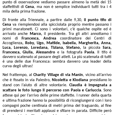
punto di osservazione vediamo passare almeno la metà dei 15
staffettisti di
Cena
, ma non è semplice individuarli tutti tra i 4
mila della prima frazione.
Di fronte alla Triennale, a partire dalle 9,30,
il punto tifo di
Cena
va riempiendosi alla spicciolata proprio mentre passano i
primi maratoneti. Ci sono i volontari, c’è qualche ospite ed è
arrivato anche
Marco,
il presidente. Tra gli altri annotiamo i
nomi di
Francesca, Andrea
coordinatore dei Centri di
Accoglienza
, Roby, Ugo, Matilde, Isabella, Margherita, Anna,
Luca, Lorenzo, Loredana, Tiziana, Stefano,
la piccola
Sara,
Francesca, Giulia, Alessandro
e la fotografa
Paola
. Il tifo è
davvero scatenato al passare degli atleti. La più scatenata di tutti
è una delle due Francesca: sembra davvero una leader della
curva degli ultras!
Nel frattempo, al
Charity Village di via Manin
, vicino all’arrivo
che è fissato in via Palestro,
Nicoletta e Klodiana
presidiano lo
stand con l’aiuto di altre volontarie.
Claudia è impegnata a
scattare le foto lungo il percorso con Paola e Carluccia
. Sono
attese qui per l’arrivo delle prime staffette. I runner della quarta
e ultima frazione hanno la possibilità di ricongiungersi con i loro
compagni poche centinaia di metri prima del traguardo, al fine
di prendersi i meritati applausi e sfilare in parata. Difficile però