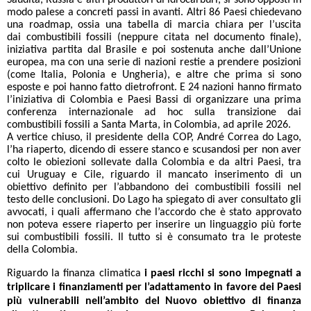
Saudita, Russia e altri produttori di idrocarburi, si sono opposti in
modo palese a concreti passi in avanti. Altri 86 Paesi chiedevano
una roadmap, ossia una tabella di marcia chiara per l’uscita
dai combustibili fossili (neppure citata nel documento finale),
iniziativa partita dal Brasile e poi sostenuta anche dall’Unione
europea, ma con una serie di nazioni restie a prendere posizioni
(come Italia, Polonia e Ungheria), e altre che prima si sono
esposte e poi hanno fatto dietrofront. E 24 nazioni hanno firmato
l’iniziativa di Colombia e Paesi Bassi di organizzare una prima
conferenza internazionale ad hoc sulla transizione dai
combustibili fossili a Santa Marta, in Colombia, ad aprile 2026.
A vertice chiuso, il presidente della COP, André Correa do Lago,
l’ha riaperto, dicendo di essere stanco e scusandosi per non aver
colto le obiezioni sollevate dalla Colombia e da altri Paesi, tra
cui Uruguay e Cile, riguardo il mancato inserimento di un
obiettivo definito per l’abbandono dei combustibili fossili nel
testo delle conclusioni. Do Lago ha spiegato di aver consultato gli
avvocati, i quali affermano che l’accordo che è stato approvato
non poteva essere riaperto per inserire un linguaggio più forte
sui combustibili fossili. Il tutto si è consumato tra le proteste
della Colombia.
Riguardo la finanza climatica
i paesi ricchi si sono impegnati a
triplicare i finanziamenti per l’adattamento in favore dei Paesi
più vulnerabili nell’ambito del Nuovo obiettivo di finanza