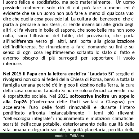
l’uomo felice e soddisfatto, ma solo materialmente. Un uomo
possiede realmente solo ciò di cui può fare a meno, ed è
evidente che se un uomo non può fare a meno di qualcosa vuol
dire che quella cosa possiede lui. La cultura del benessere, che ci
porta a pensare a noi stessi, ci rende insensibili alle grida degli
altri, ci fa vivere in bolle di sapone, che sono belle ma non sono
nulla, sono l’illusione del futile, del provvisorio, che porta
all’indifferenza verso gli altri, anzi porta alla globalizzazione
dell’indifferenza. Se rinunciamo a farci domande su fini e sul
senso di ogni cosa legittimeremo soltanto lo stato di fatto e
avremo bisogno di più surrogati per sopportare il vuoto
interiore.
Nel 2015 il Papa con la lettera enciclica “Laudato Sì”
sceglie di
rivolgersi non solo ai fedeli della Chiesa di Roma, bensì a tutta la
famiglia umana perché c’è in gioco il destino della Terra, la cura
della casa comune. Laudato Sì non è solo un’enciclica verde, ma
è soprattutto sociale. Nel 2021
sottoscrive inoltre un appello
alla Cop26
(Conferenza delle Parti svoltasi a Glasgow) per
accelerare l’uso delle fonti rinnovabili e durante l’intero
pontificato affronta instancabilmente i temi più rilevanti
“dell’ecologia integrale”: inquinamento e mutazioni climatiche,
scarsità dell’acqua potabile, deterioramento della qualità della
vita umana e degrado sociale, iniquità planetaria, perdita della
biodiversità, perdita dei ghiacciai, innalzamento del livello dei
made in EditArea