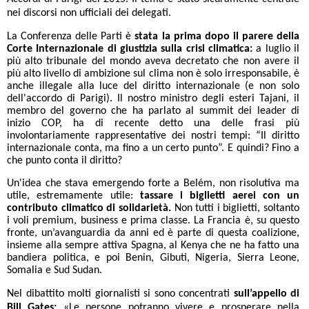
nei discorsi non ufficiali dei delegati.
La Conferenza delle Parti è
stata la prima dopo il parere della
Corte Internazionale di giustizia sulla crisi climatica:
a luglio il
più alto tribunale del mondo aveva decretato che non avere il
più alto livello di ambizione sul clima non è solo irresponsabile, è
anche illegale alla luce del diritto internazionale (e non solo
dell'accordo di Parigi). Il nostro ministro degli esteri Tajani, il
membro del governo che ha parlato al summit dei leader di
inizio COP, ha di recente detto una delle frasi più
involontariamente rappresentative dei nostri tempi: “Il diritto
internazionale conta, ma fino a un certo punto”. E quindi? Fino a
che punto conta il diritto?
Un'idea che stava emergendo forte a Belém, non risolutiva ma
utile, estremamente utile:
tassare i biglietti aerei con un
contributo climatico di solidarietà.
Non tutti i biglietti, soltanto
i voli premium, business e prima classe. La Francia è, su questo
fronte, un’avanguardia da anni ed è parte di questa coalizione,
insieme alla sempre attiva Spagna, al Kenya che ne ha fatto una
bandiera politica, e poi Benin, Gibuti, Nigeria, Sierra Leone,
Somalia e Sud Sudan.
Nel dibattito molti giornalisti si sono concentrati
sull’appello di
Bill Gates:
«Le persone potranno vivere e prosperare nella