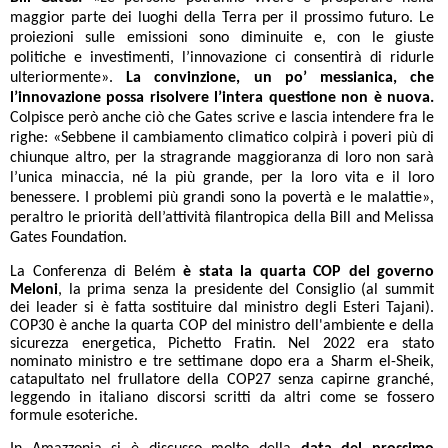
maggior parte dei luoghi della Terra per il prossimo futuro. Le
proiezioni sulle emissioni sono diminuite e, con le giuste
politiche e investimenti, l’innovazione ci consentirà di ridurle
ulteriormente».
La convinzione, un po’ messianica, che
l’innovazione possa risolvere l’intera questione non è nuova.
Colpisce però anche ciò che Gates scrive e lascia intendere fra le
righe: «Sebbene il cambiamento climatico colpirà i poveri più di
chiunque altro, per la stragrande maggioranza di loro non sarà
l’unica minaccia, né la più grande, per la loro vita e il loro
benessere. I problemi più grandi sono la povertà e le malattie»,
peraltro le priorità dell’attività filantropica della Bill and Melissa
Gates Foundation.
La Conferenza di Belém
è stata
la quarta COP del governo
Meloni
, la prima senza la presidente del Consiglio (al summit
dei leader si è fatta sostituire dal ministro degli Esteri Tajani).
COP30 è anche la quarta COP del ministro dell'ambiente e della
sicurezza energetica, Pichetto Fratin. Nel 2022 era stato
nominato ministro e tre settimane dopo era a Sharm el-Sheik,
catapultato nel frullatore della COP27 senza capirne granché,
leggendo in italiano discorsi scritti da altri come se fossero
formule esoteriche.