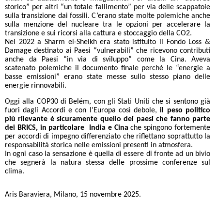
storico” per altri “un totale fallimento” per via delle scappatoie
sulla transizione dai fossili. C’erano state molte polemiche anche
sulla menzione del nucleare tra le opzioni per accelerare la
transizione e sui ricorsi alla cattura e stoccaggio della CO2.
Nel 2022 a Sharm el-Sheikh era stato istituito il Fondo Loss &
Damage destinato ai Paesi “vulnerabili” che ricevono contributi
anche da Paesi “in via di sviluppo” come la Cina. Aveva
scatenato polemiche il documento finale perché le “energie a
basse emissioni” erano state messe sullo stesso piano delle
energie rinnovabili.
Oggi alla COP30 di Belém, con gli Stati Uniti che si sentono già
fuori dagli Accordi e con l’Europa così debole,
il peso politico
più rilevante è sicuramente quello dei paesi che fanno parte
dei BRICS, in particolare India e Cina
che spingono fortemente
per accordi di impegno differenziato che riflettano soprattutto la
responsabilità storica nelle emissioni presenti in atmosfera.
In ogni caso la sensazione è quella di essere di fronte ad un bivio
che segnerà la natura stessa delle prossime conferenze sul
clima.
Aris Baraviera, Milano, 15 novembre 2025.