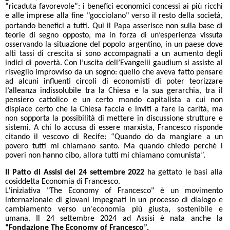
“ricaduta favorevole”: i benefici economici concessi ai più ricchi
e alle imprese alla fine "gocciolano" verso il resto della società,
.
portando benefici a tutti
Qui il Papa asserisce non sulla base di
teorie di segno opposto, ma in forza di un’esperienza vissuta
osservando la situazione del popolo argentino, in un paese dove
alti tassi di crescita si sono accompagnati a un aumento degli
indici di povertà. Con l’uscita dell’Evangelii gaudium si assiste al
risveglio improvviso da un sogno: quello che aveva fatto pensare
ad alcuni influenti circoli di economisti di poter teorizzare
l’alleanza indissolubile tra la Chiesa e la sua gerarchia, tra il
pensiero cattolico e un certo mondo capitalista a cui non
dispiace certo che la Chiesa faccia e inviti a fare la carità, ma
non sopporta la possibilità di mettere in discussione strutture e
sistemi. A chi lo accusa di essere marxista, Francesco risponde
citando il vescovo di Recife: “Quando do da mangiare a un
povero tutti mi chiamano santo. Ma quando chiedo perché i
poveri non hanno cibo, allora tutti mi chiamano comunista”.
Il Patto di Assisi del 24 settembre 2022
ha gettato le basi alla
cosiddetta Economia di Francesco.
L'iniziativa "The Economy of Francesco" è un movimento
internazionale di giovani impegnati in un processo di dialogo e
cambiamento verso un'economia più giusta, sostenibile e
umana. Il 24 settembre 2024 ad Assisi è nata anche la
“Fondazione The Economy of Francesco”.