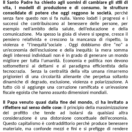
Il Santo Padre ha chiesto agli uomini di
cambiare gli stili di
vita, i modelli di produzione e di consumo
le strutture
,
consolidate di potere che oggi reggono le società
, perché
senza fare questo non si fa nulla. Vanno lodati i progressi e i
successi che contribuiscono al benessere delle persone, per
esempio nell’ambito della salute, dell’educazione e della
comunicazione. Ma spesso la gioia di vivere si spegne, cresce il
pensiero relativista e crescono la mancanza di rispetto, la
violenza e “l’inequità”sociale . Oggi dobbiamo dire “no” a
un’economia dell’esclusione e della inequità: la mera somma
degli interessi individuali non è in grado di generare un mondo
migliore per tutta l’umanità. Economia e politica non devono
sottomettersi ai dettami e al paradigma efficientista della
tecnocrazia. Senza la centralità della vita umana rimarremo
prigionieri di una circolarità alienante che perpetua soltanto
dinamiche di degrado, esclusione, violenza e polarizzazione. A
tutto ciò si aggiunge una corruzione ramificata e un’evasione
fiscale egoista che hanno assunto dimensioni mondiali.
Il Papa venuto quasi dalla fine del mondo, ci ha invitato a
riflettere sul senso delle cose
: il principio della massimizzazione
del profitto che tende ad isolarsi da qualsiasi altra
considerazione è una distorsione concettuale dell’economia.
Questo capitalismo è contraddittorio perché produce benessere
materiale, ma confonde mezzi e fini e si prefigge di rendere