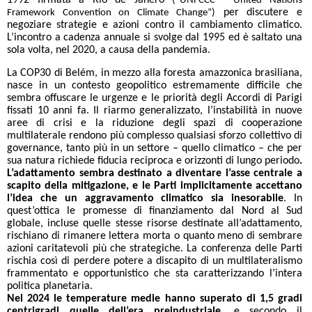
1992 firmata a Rio de Janero
(“UNFCCC - United Nations
per discutere e
Framework Convention on Climate Change”)
negoziare strategie e azioni contro il cambiamento climatico.
L’incontro a cadenza annuale si svolge dal 1995 ed è saltato una
sola volta, nel 2020, a causa della pandemia.
La COP30 di Belém, in mezzo alla foresta amazzonica brasiliana,
nasce in un contesto geopolitico estremamente difficile che
sembra offuscare le urgenze e le priorità degli Accordi di Parigi
fissati 10 anni fa. Il riarmo generalizzato, l’instabilità in nuove
aree di crisi e la riduzione degli spazi di cooperazione
multilaterale rendono più complesso qualsiasi sforzo collettivo di
governance, tanto più in un settore – quello climatico – che per
sua natura richiede fiducia reciproca e orizzonti di lungo periodo
.
L’adattamento sembra destinato a diventare l’asse centrale a
scapito della mitigazione, e le Parti implicitamente accettano
l’idea che un aggravamento climatico sia inesorabile
. In
quest’ottica le promesse di finanziamento dal Nord al Sud
globale, incluse quelle stesse risorse destinate all’adattamento,
rischiano di rimanere lettera morta o quanto meno di sembrare
azioni caritatevoli più che strategiche. La conferenza delle Parti
rischia così di perdere potere a discapito di un multilateralismo
frammentato e opportunistico che sta caratterizzando l’intera
politica planetaria.
Nel 2024 le temperature medie hanno superato di 1,5 gradi
centrigradi quelle dell’era preindustriale,
e secondo il