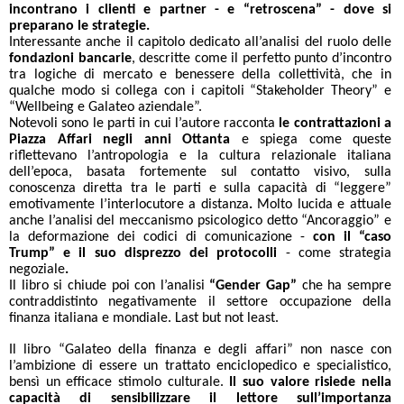
incontrano i clienti e partner - e “retroscena” - dove si
preparano le strategie.
Interessante anche il capitolo dedicato all’analisi del ruolo delle
fondazioni bancarie
, descritte come il perfetto punto d’incontro
tra logiche di mercato e benessere della collettività, che in
qualche modo si collega con i capitoli “Stakeholder Theory” e
“Wellbeing e Galateo aziendale”.
Notevoli sono le parti in cui l’autore racconta
le contrattazioni a
Piazza Affari negli anni Ottanta
e spiega come queste
riflettevano l’antropologia e la cultura relazionale italiana
dell’epoca, basata fortemente sul contatto visivo, sulla
conoscenza diretta tra le parti e sulla capacità di “leggere”
emotivamente l’interlocutore a distanza
.
Molto lucida e attuale
anche l’analisi del meccanismo psicologico detto “Ancoraggio” e
la deformazione dei codici di comunicazione -
con il “caso
Trump” e il suo disprezzo dei protocolli
-
come strategia
negoziale
.
Il libro si chiude poi con l’analisi
“Gender Gap”
che ha sempre
contraddistinto negativamente il settore occupazione della
finanza italiana e mondiale. Last but not least.
Il libro “Galateo della finanza e degli affari” non nasce con
l’ambizione di essere un trattato enciclopedico e specialistico,
bensì un efficace stimolo culturale.
Il suo valore risiede nella
capacità di sensibilizzare il lettore sull’importanza