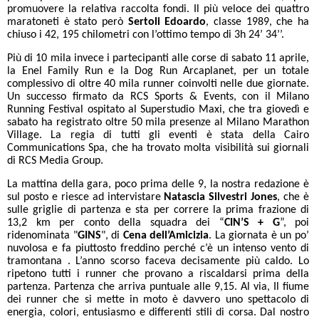
promuovere la relativa raccolta fondi. Il più veloce dei quattro
maratoneti è stato però
Sertoli Edoardo
, classe 1989, che ha
chiuso i 42, 195 chilometri con l’ottimo tempo di 3h 24’ 34’’.
Più di 10 mila invece i partecipanti alle corse di sabato 11 aprile,
la Enel Family Run e la Dog Run Arcaplanet, per un totale
complessivo di oltre 40 mila runner coinvolti nelle due giornate.
Un successo firmato da RCS Sports & Events, con il
Milano
Running Festival ospitato al Superstudio Maxi, che tra giovedì e
sabato ha registrato oltre 50 mila presenze al Milano Marathon
Village. La regia di tutti gli eventi è stata della Cairo
Communications Spa, che ha trovato molta visibilità sui giornali
di RCS Media Group.
La mattina della gara, poco prima delle 9, la nostra redazione è
sul posto e riesce ad intervistare
Natascia Silvestri Jones
, che è
sulle griglie di partenza e sta per correre la prima frazione di
13,2 km per conto della squadra dei “
CIN’S + G
”, poi
ridenominata "
GINS
", di
Cena dell’Amicizia
. La giornata è un po’
nuvolosa e fa piuttosto freddino perché c’è un intenso vento di
tramontana . L’anno scorso faceva decisamente più caldo. Lo
ripetono tutti i runner che provano a riscaldarsi prima della
partenza. Partenza che arriva puntuale alle 9,15. Al via, Il fiume
dei runner che si mette in moto è davvero uno spettacolo di
energia, colori, entusiasmo e differenti stili di corsa. Dal nostro