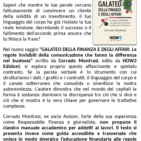
Sapevi che mentre le tue parole cercano
faticosamente di convincere un cliente
della solidità di un investimento, il tuo
linguaggio del corpo ha già rivelato la tua
reale tensione, decretando il successo o il
fallimento dell’accordo prima ancora che
tu finisca la frase?
Nel nuovo saggio
“GALATEO DELLA FINANZA E DEGLI AFFARI. Le
regole invisibili della comunicazione che fanno la differenza
nel business”
scritto da
Corrado Montrasi
, edito da
HOW2
Edizioni
, si esplora proprio questo affascinante e spietato
contrasto. Se la parola verbale è lo strumento con cui
strutturiamo i dati, i grafici e i contratti, il linguaggio del corpo è
il canale sotterraneo che convalida o smentisce la nostra
autorevolezza. L’autore dimostra che nel mondo dei capitali la
forma è sostanza: dominare la discrepanza tra ciò che si dice e
ciò che si mostra è la vera chiave per governare le trattative
complesse.
Corrado Montrasi, ex socio Assiom, forte della sua esperienza
come Responsabile Finanza e giornalista,
non propone il
classico manuale accademico per addetti ai lavori. Il testo si
presenta invece come guida accessibile e trasversale che
unisce in modo sinergico l’educazione finanziaria alle regole