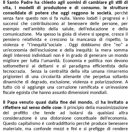
Il Santo Padre ha chiesto agli uomini di
cambiare gli stili di
vita, i modelli di produzione e di consumo
le strutture
,
consolidate di potere che oggi reggono le società
, perché
senza fare questo non si fa nulla. Vanno lodati i progressi e i
successi che contribuiscono al benessere delle persone, per
esempio nell’ambito della salute, dell’educazione e della
comunicazione. Ma spesso la gioia di vivere si spegne, cresce il
pensiero relativista e crescono la mancanza di rispetto, la
violenza e “l’inequità”sociale . Oggi dobbiamo dire “no” a
un’economia dell’esclusione e della inequità: la mera somma
degli interessi individuali non è in grado di generare un mondo
migliore per tutta l’umanità. Economia e politica non devono
sottomettersi ai dettami e al paradigma efficientista della
tecnocrazia. Senza la centralità della vita umana rimarremo
prigionieri di una circolarità alienante che perpetua soltanto
dinamiche di degrado, esclusione, violenza e polarizzazione. A
tutto ciò si aggiunge una corruzione ramificata e un’evasione
fiscale egoista che hanno assunto dimensioni mondiali.
Il Papa venuto quasi dalla fine del mondo, ci ha invitato a
riflettere sul senso delle cose
: il principio della massimizzazione
del profitto che tende ad isolarsi da qualsiasi altra
considerazione è una distorsione concettuale dell’economia.
Questo capitalismo è contraddittorio perché produce benessere
materiale, ma confonde mezzi e fini e si prefigge di rendere