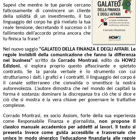
Sapevi che mentre le tue parole cercano
faticosamente di convincere un cliente
della solidità di un investimento, il tuo
linguaggio del corpo ha già rivelato la tua
reale tensione, decretando il successo o il
fallimento dell’accordo prima ancora che
tu finisca la frase?
Nel nuovo saggio
“GALATEO DELLA FINANZA E DEGLI AFFARI. Le
regole invisibili della comunicazione che fanno la differenza
nel business”
scritto da
Corrado Montrasi
, edito da
HOW2
Edizioni
, si esplora proprio questo affascinante e spietato
contrasto. Se la parola verbale è lo strumento con cui
strutturiamo i dati, i grafici e i contratti, il linguaggio del corpo è
il canale sotterraneo che convalida o smentisce la nostra
autorevolezza. L’autore dimostra che nel mondo dei capitali la
forma è sostanza: dominare la discrepanza tra ciò che si dice e
ciò che si mostra è la vera chiave per governare le trattative
complesse.
Corrado Montrasi, ex socio Assiom, forte della sua esperienza
come Responsabile Finanza e giornalista,
non propone il
classico manuale accademico per addetti ai lavori. Il testo si
presenta invece come guida accessibile e trasversale che
unisce in modo sinergico l’educazione finanziaria alle regole