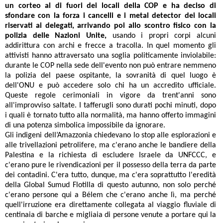
un corteo al di fuori dei locali della COP e ha deciso di
sfondare con la forza i cancelli e i metal detector dei locali
riservati ai delegati, arrivando poi allo scontro fisico con la
polizia delle Nazioni Unite,
usando i propri corpi alcuni
addirittura con archi e frecce a tracolla. In quel momento gli
attivisti hanno attraversato una soglia politicamente inviolabile:
durante le COP nella sede dell'evento non può entrare nemmeno
la polizia del paese ospitante, la sovranità di quel luogo è
dell'ONU e può accedere solo chi ha un accredito ufficiale.
Queste regole cerimoniali in vigore da trent'anni sono
all'improvviso saltate. I tafferugli sono durati pochi minuti, dopo
i quali è tornato tutto alla normalità, ma hanno offerto immagini
di una potenza simbolica impossibile da ignorare.
Gli indigeni dell’Amazzonia chiedevano lo stop alle esplorazioni e
alle trivellazioni petrolifere, ma c'erano anche le bandiere della
Palestina e la richiesta di escludere Israele da UNFCCC, e
c'erano pure le rivendicazioni per il possesso della terra da parte
dei contadini. C'era tutto, dunque, ma c'era soprattutto l'eredità
della Global Sumud Flotilla di questo autunno, non solo perché
c'erano persone qui a Bélem che c'erano anche lì, ma perché
quell'irruzione era direttamente collegata al viaggio fluviale di
centinaia di barche e migliaia di persone venute a portare qui la