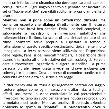
ma a un interlocutore dinamico che deve applicare sul campo i
consigli ricevuti. Ogni singolo capitolo è pensato per lasciare un
set di “buone pratiche” spendibili subito nel proprio ambiente di
lavoro.
Montrasi non si pone come un cattedratico distante, ma
come un esperto che dialoga direttamente con il lettore.
Predilige frasi brevi ben definite. Evita i periodi complessi, le
subordinate a incastro o le inversioni sintattiche che
rallenterebbero il ritmo. La scelta di una sintassi pulita e di un
ritmo incalzante serve proprio a rispettare il tempo e
l’attenzione di questo specifico destinatario, tipicamente molto
impegnato. La terza persona viene utilizzata per l’esposizione
delle regole, l’analisi dei mercati finanziari, la descrizione delle
usanze internazionali e le trattative dei dati sociologici. Serve a
dare autorevolezza, oggettività e rigore scientifico. La prima
persona plurale viene usata invece in chiave inclusiva per
coinvolgere il lettore. Crea un senso di cammino condiviso e di
comunità aziendale tra chi scrive e chi legge.
In riferimento alla struttura e gli argomenti centrali del saggio,
l’autore spiega come ogni interazione d’affari sia, a tutti gli
effetti, una messa in scena controllata in cui professionisti e
investitori recitano un ruolo per generare fiducia reciproca. Con
la metafora del teatro, Montrasi analizza il contesto aziendale
dividendo lo spazio in
“ribalta” - il palcoscenico dove si