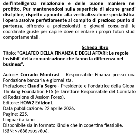
dell’intelligenza relazionale e delle buone maniere nel
profitto.
Pur mantenendosi sulla superficie di alcune grandi
discipline, rispetto appunto alla verticalizzazione specialistica,
l’opera assolve perfettamente al compito di prezioso punto di
partenza
, offrendo a professionisti e giovani consulenti le
coordinate giuste per capire dove orientare i propri futuri studi
comportamentali.
Scheda libro
Titolo:
“GALATEO DELLA FINANZA E DEGLI AFFARI: Le regole
invisibili della comunicazione che fanno la differenza nel
business”.
Autore:
Corrado Montrasi
- Responsabile Finanza presso una
Fondazione bancaria e giornalista.
Prefazione:
Claudia Segre
- Presidente e Fondatrice della Global
Thinking Foundation ETS (e Direttore Responsabile del Comitato
di Redazione di Assiom Forex).
Editore:
HOW2 Edizioni
.
Data pubblicazione: 22 aprile 2026.
Pagine: 225.
Lingua: italiano.
Disponibile sia in formato Kindle che in copertina flessibile.
ISBN:
9788893057806.