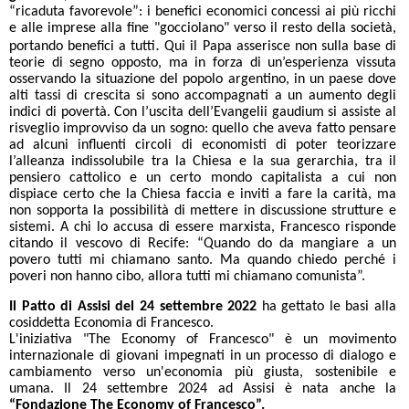
“ricaduta favorevole”: i benefici economici concessi ai più ricchi
e alle imprese alla fine "gocciolano" verso il resto della società,
.
portando benefici a tutti
Qui il Papa asserisce non sulla base di
teorie di segno opposto, ma in forza di un’esperienza vissuta
osservando la situazione del popolo argentino, in un paese dove
alti tassi di crescita si sono accompagnati a un aumento degli
indici di povertà. Con l’uscita dell’Evangelii gaudium si assiste al
risveglio improvviso da un sogno: quello che aveva fatto pensare
ad alcuni influenti circoli di economisti di poter teorizzare
l’alleanza indissolubile tra la Chiesa e la sua gerarchia, tra il
pensiero cattolico e un certo mondo capitalista a cui non
dispiace certo che la Chiesa faccia e inviti a fare la carità, ma
non sopporta la possibilità di mettere in discussione strutture e
sistemi. A chi lo accusa di essere marxista, Francesco risponde
citando il vescovo di Recife: “Quando do da mangiare a un
povero tutti mi chiamano santo. Ma quando chiedo perché i
poveri non hanno cibo, allora tutti mi chiamano comunista”.
Il Patto di Assisi del 24 settembre 2022
ha gettato le basi alla
cosiddetta Economia di Francesco.
L'iniziativa "The Economy of Francesco" è un movimento
internazionale di giovani impegnati in un processo di dialogo e
cambiamento verso un'economia più giusta, sostenibile e
umana. Il 24 settembre 2024 ad Assisi è nata anche la
“Fondazione The Economy of Francesco”.