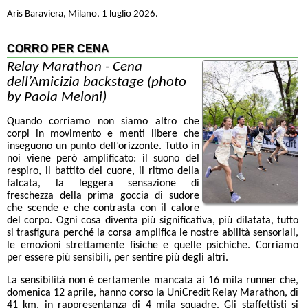
Aris Baraviera, Milano, 1 luglio 2026.
CORRO PER CENA
Relay Marathon - Cena
dell’Amicizia backstage (photo
by Paola Meloni)
Quando corriamo non siamo altro che
corpi in movimento e menti libere che
inseguono un punto dell’orizzonte. Tutto in
noi viene però amplificato: il suono del
respiro, il battito del cuore, il ritmo della
falcata, la leggera sensazione di
freschezza della prima goccia di sudore
che scende e che contrasta con il calore
del corpo. Ogni cosa diventa più significativa, più dilatata, tutto
si trasfigura perché la corsa amplifica le nostre abilità sensoriali,
le emozioni strettamente fisiche e quelle psichiche. Corriamo
per essere più sensibili, per sentire più degli altri.
La sensibilità non è certamente mancata ai 16 mila runner che,
domenica 12 aprile, hanno corso la UniCredit Relay Marathon, di
41 km, in rappresentanza di 4 mila squadre. Gli staffettisti si