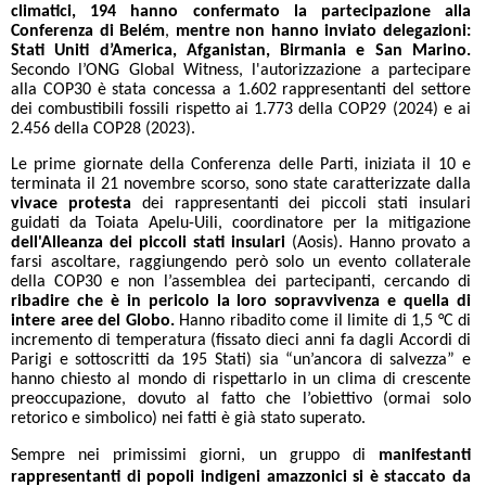
climatici, 194 hanno confermato la partecipazione alla
Conferenza di Belém
,
mentre
non hanno inviato delegazioni:
Stati Uniti d’America, Afganistan, Birmania e San Marino.
Secondo l’ONG Global Witness, l'autorizzazione a partecipare
alla COP30 è stata concessa a 1.602 rappresentanti del settore
dei combustibili fossili rispetto ai 1.773 della COP29 (2024) e ai
2.456 della COP28 (2023).
Le prime giornate della Conferenza delle Parti, iniziata il 10 e
terminata il 21 novembre scorso, sono state caratterizzate dalla
vivace protesta
dei rappresentanti dei piccoli stati insulari
guidati da Toiata Apelu-Uili, coordinatore per la mitigazione
dell'Alleanza dei piccoli stati insulari
(Aosis). Hanno provato a
farsi ascoltare, raggiungendo però solo un evento collaterale
della COP30 e non l’assemblea dei partecipanti, cercando di
ribadire che è in pericolo la loro sopravvivenza
e quella di
intere aree del Globo.
Hanno ribadito come il limite di 1,5 °C di
incremento di temperatura (fissato dieci anni fa dagli Accordi di
Parigi e sottoscritti da 195 Stati) sia “un’ancora di salvezza” e
hanno chiesto al mondo di rispettarlo in un clima di crescente
preoccupazione, dovuto al fatto che l’obiettivo (ormai solo
retorico e simbolico) nei fatti è già stato superato.
Sempre nei primissimi giorni, un gruppo di
manifestanti
rappresentanti di popoli indigeni amazzonici si è staccato da