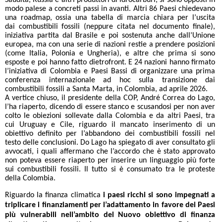
Saudita, Russia e altri produttori di idrocarburi, si sono opposti in
modo palese a concreti passi in avanti. Altri 86 Paesi chiedevano
una roadmap, ossia una tabella di marcia chiara per l’uscita
dai combustibili fossili (neppure citata nel documento finale),
iniziativa partita dal Brasile e poi sostenuta anche dall’Unione
europea, ma con una serie di nazioni restie a prendere posizioni
(come Italia, Polonia e Ungheria), e altre che prima si sono
esposte e poi hanno fatto dietrofront. E 24 nazioni hanno firmato
l’iniziativa di Colombia e Paesi Bassi di organizzare una prima
conferenza internazionale ad hoc sulla transizione dai
combustibili fossili a Santa Marta, in Colombia, ad aprile 2026.
A vertice chiuso, il presidente della COP, André Correa do Lago,
l’ha riaperto, dicendo di essere stanco e scusandosi per non aver
colto le obiezioni sollevate dalla Colombia e da altri Paesi, tra
cui Uruguay e Cile, riguardo il mancato inserimento di un
obiettivo definito per l’abbandono dei combustibili fossili nel
testo delle conclusioni. Do Lago ha spiegato di aver consultato gli
avvocati, i quali affermano che l’accordo che è stato approvato
non poteva essere riaperto per inserire un linguaggio più forte
sui combustibili fossili. Il tutto si è consumato tra le proteste
della Colombia.
Riguardo la finanza climatica
i paesi ricchi si sono impegnati a
triplicare i finanziamenti per l’adattamento in favore dei Paesi
più vulnerabili nell’ambito del Nuovo obiettivo di finanza