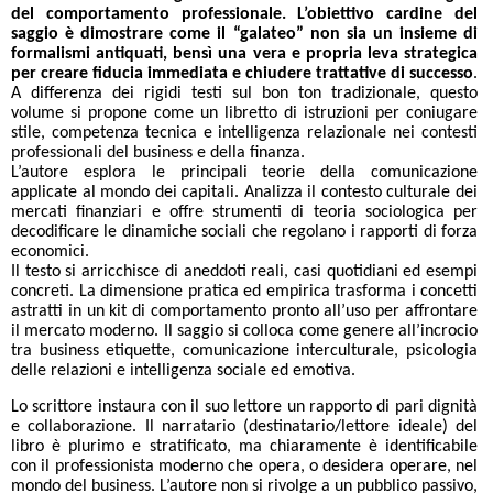
del comportamento professionale. L’obiettivo cardine del
saggio è dimostrare come il “galateo” non sia un insieme di
formalismi antiquati, bensì una vera e propria leva strategica
per creare fiducia immediata e chiudere trattative di successo
.
A differenza dei rigidi testi sul bon ton tradizionale, questo
volume si propone come un libretto di istruzioni per coniugare
stile, competenza tecnica e intelligenza relazionale nei contesti
professionali del business e della finanza.
L’autore esplora le principali teorie della comunicazione
applicate al mondo dei capitali. Analizza il contesto culturale dei
mercati finanziari e offre strumenti di teoria sociologica per
decodificare le dinamiche sociali che regolano i rapporti di forza
economici.
Il testo si arricchisce di aneddoti reali, casi quotidiani ed esempi
concreti. La dimensione pratica ed empirica trasforma i concetti
astratti in un kit di comportamento pronto all’uso per affrontare
il mercato moderno. Il saggio si colloca come genere all’incrocio
tra business etiquette, comunicazione interculturale, psicologia
delle relazioni e intelligenza sociale ed emotiva.
Lo scrittore instaura con il suo lettore un rapporto di pari dignità
e collaborazione. Il narratario (destinatario/lettore ideale) del
libro è plurimo e stratificato, ma chiaramente è identificabile
con il professionista moderno che opera, o desidera operare, nel
mondo del business. L’autore non si rivolge a un pubblico passivo,