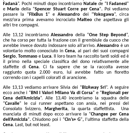
Fadanà
”. Pochi minuti dopo incontriamo
Natale
de “
I Fadanesi
”
e
Mario
della “
Spencer Stuart Corre per Cena
”
.
Poi vediamo
passare la “
FlixBus 1
”
e
Alessandro
dei “
Yokogawa
”, circa
mezz’ora prima avevamo incrociato
Matteo
che aspettava gli
altri tre compagni.
Alle 13,12 incontriamo
Alessandro
della “
One Step Beyond
”,
che ha corso per tutta la frazione con il grembiule da cuoco che
avrebbe invece dovuto indossare solo all’arrivo.
Alessandro
è un
volontario molto conosciuto in
Cena
, al pari dei suoi compagni
Sergio
,
Tommaso
e
Luca
. Il loro team ha raccolto tanti soldi ed è
il primo nella speciale classifica del dono relativamente alle
staffette di
Cena
. Ci fa sapere che se la raccolta avesse
raggiunto quota 2.000 euro, lui avrebbe fatto un fioretto
correndo con i capelli colorati di arancione.
Alle 13,13 vediamo arrivare Silvia dei “
BizAway Srl
”.
A seguire
ecco anche i “
BNI I Valori Milano Va di Corsa
” e “
Regionali per
Cena dell’Amicizia
”.
Alle 13,40 incontriamo la squadra delle
“
Cavalle
” le cui runner aspettano con ansia, nei pressi del
Consolato Svizzero,
Margherita
, la quarta staffettista. Una
manciata di minuti dopo ecco arrivare la “
Changee per Cena
dell’Amicizia
”
.
Chiudono poi i “
Cin’s+ G
”
,
l'ultima staffetta della
Cena
. Last, but not least.