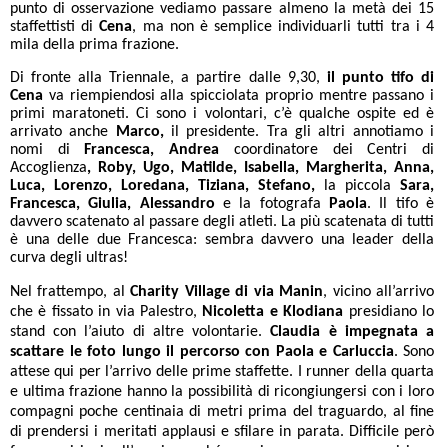
punto di osservazione vediamo passare almeno la metà dei 15
staffettisti di
Cena
, ma non è semplice individuarli tutti tra i 4
mila della prima frazione.
Di fronte alla Triennale, a partire dalle 9,30,
il punto tifo di
Cena
va riempiendosi alla spicciolata proprio mentre passano i
primi maratoneti. Ci sono i volontari, c’è qualche ospite ed è
arrivato anche
Marco,
il presidente. Tra gli altri annotiamo i
nomi di
Francesca, Andrea
coordinatore dei Centri di
Accoglienza
, Roby, Ugo, Matilde, Isabella, Margherita, Anna,
Luca, Lorenzo, Loredana, Tiziana, Stefano,
la piccola
Sara,
Francesca, Giulia, Alessandro
e la fotografa
Paola
. Il tifo è
davvero scatenato al passare degli atleti. La più scatenata di tutti
è una delle due Francesca: sembra davvero una leader della
curva degli ultras!
Nel frattempo, al
Charity Village di via Manin
, vicino all’arrivo
che è fissato in via Palestro,
Nicoletta e Klodiana
presidiano lo
stand con l’aiuto di altre volontarie.
Claudia è impegnata a
scattare le foto lungo il percorso con Paola e Carluccia
. Sono
attese qui per l’arrivo delle prime staffette. I runner della quarta
e ultima frazione hanno la possibilità di ricongiungersi con i loro
compagni poche centinaia di metri prima del traguardo, al fine
di prendersi i meritati applausi e sfilare in parata. Difficile però