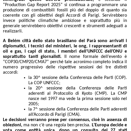
“Production Gap Report 2025” si continua a programmare una
produzione di combustibili fossili più del doppio di quanto sia
coerente con gli obiettivi degli Accordi di Parigi. Servirebbero
invece politiche climatiche ambiziose e soprattutto più in
generale servirebbero obiettivi crescenti e strumenti adeguati a
realizzarli.
A Belém città dello stato brasiliano del Parà sono arrivati i
diplomatici, i tecnici dei ministeri, le ong, i rappresentanti di
oil e gas, i capi di stato, i membri dell’UNFCCC dell’ONU e
soprattutto tanti giornalisti.
Il nome formale dell’evento è
“COP30/CMP20/CMA7” perché tale acronimo completo indica il
numero progressivo delle rispettive sessioni dei tre distinti
accordi:
la 30^ sessione della Conferenza delle Parti (COP).
La COP UNFCCC;
la 20^ sessione della Conferenza delle Parti
aderenti al Protocollo di Kyoto (CMP). La CMP
nasce nel 1997 ma vede la prima sessione solo nel
2005;
la 7^ sessione della Conferenza delle Parti aderenti
all’Accordo di Parigi (CMA).
Le decisioni verranno prese per consensus, cioè in assenza di
obiezioni,
ma non c’è una regola ben precisa.
L’Europa decide e
vota come entità unica, dopo un consulto dei 27 stati