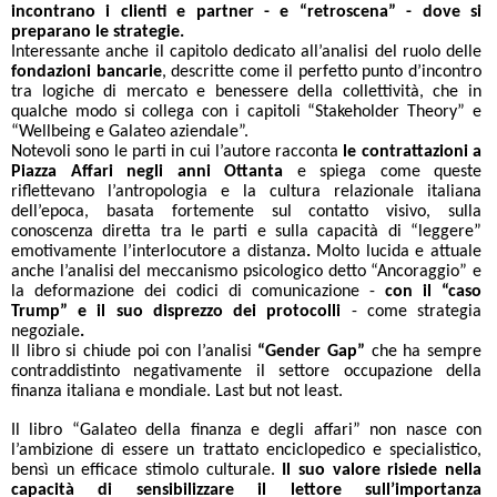
incontrano i clienti e partner - e “retroscena” - dove si
preparano le strategie.
Interessante anche il capitolo dedicato all’analisi del ruolo delle
fondazioni bancarie
, descritte come il perfetto punto d’incontro
tra logiche di mercato e benessere della collettività, che in
qualche modo si collega con i capitoli “Stakeholder Theory” e
“Wellbeing e Galateo aziendale”.
Notevoli sono le parti in cui l’autore racconta
le contrattazioni a
Piazza Affari negli anni Ottanta
e spiega come queste
riflettevano l’antropologia e la cultura relazionale italiana
dell’epoca, basata fortemente sul contatto visivo, sulla
conoscenza diretta tra le parti e sulla capacità di “leggere”
emotivamente l’interlocutore a distanza
.
Molto lucida e attuale
anche l’analisi del meccanismo psicologico detto “Ancoraggio” e
la deformazione dei codici di comunicazione -
con il “caso
Trump” e il suo disprezzo dei protocolli
-
come strategia
negoziale
.
Il libro si chiude poi con l’analisi
“Gender Gap”
che ha sempre
contraddistinto negativamente il settore occupazione della
finanza italiana e mondiale. Last but not least.
Il libro “Galateo della finanza e degli affari” non nasce con
l’ambizione di essere un trattato enciclopedico e specialistico,
bensì un efficace stimolo culturale.
Il suo valore risiede nella
capacità di sensibilizzare il lettore sull’importanza