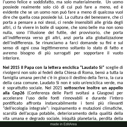
l’uomo felice e soddisfatto, ma solo materialmente. Un uomo
possiede realmente solo ciò di cui può fare a meno, ed è
evidente che se un uomo non può fare a meno di qualcosa vuol
dire che quella cosa possiede lui. La cultura del benessere, che ci
porta a pensare a noi stessi, ci rende insensibili alle grida degli
altri, ci fa vivere in bolle di sapone, che sono belle ma non sono
nulla, sono l’illusione del futile, del provvisorio, che porta
all’indifferenza verso gli altri, anzi porta alla globalizzazione
dell’indifferenza. Se rinunciamo a farci domande su fini e sul
senso di ogni cosa legittimeremo soltanto lo stato di fatto e
avremo bisogno di più surrogati per sopportare il vuoto
interiore.
Nel 2015 il Papa con la lettera enciclica “Laudato Sì”
sceglie di
rivolgersi non solo ai fedeli della Chiesa di Roma, bensì a tutta la
famiglia umana perché c’è in gioco il destino della Terra, la cura
della casa comune. Laudato Sì non è solo un’enciclica verde, ma
è soprattutto sociale. Nel 2021
sottoscrive inoltre un appello
alla Cop26
(Conferenza delle Parti svoltasi a Glasgow) per
accelerare l’uso delle fonti rinnovabili e durante l’intero
pontificato affronta instancabilmente i temi più rilevanti
“dell’ecologia integrale”: inquinamento e mutazioni climatiche,
scarsità dell’acqua potabile, deterioramento della qualità della
vita umana e degrado sociale, iniquità planetaria, perdita della
biodiversità, perdita dei ghiacciai, innalzamento del livello dei
made in EditArea