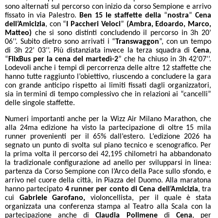
sono alternati sul percorso con inizio da corso Sempione e arrivo
fissato in via Palestro.
Ben 15 le staffette della
“
nostra
”
Cena
dell’Amicizia
, con “
I Paccheri Veloci
”
(Ambra, Edoardo, Marco,
Matteo)
che si sono distinti concludendo il percorso in 3h 20’
06’’. Subito dietro sono arrivati i “
Transwaggon
”, con un tempo
di 3h 22’ 03’’. Più distanziata invece la terza squadra di
Cena
,
“
FlixBus per la cena del martedì-2
” che ha chiuso in 3h 42’07’’.
Lodevoli anche i tempi di percorrenza delle altre 12 staffette che
hanno tutte raggiunto l’obiettivo, riuscendo a concludere la gara
con grande anticipo rispetto ai limiti fissati dagli organizzatori,
sia in termini di tempo complessivo che in relazioni ai “cancelli”
delle singole staffette.
Numeri importanti anche per la Wizz Air Milano Marathon, che
alla 24ma edizione ha visto la partecipazione di oltre 15 mila
runner provenienti per il 65% dall’estero. L’edizione 2026 ha
segnato un punto di svolta sul piano tecnico e scenografico. Per
la prima volta il percorso dei 42,195 chilometri ha abbandonato
la tradizionale configurazione ad anello per svilupparsi in linea:
partenza da Corso Sempione con l’Arco della Pace sullo sfondo, e
arrivo nel cuore della città, in Piazza del Duomo. Alla maratona
hanno partecipato
4 runner per conto di Cena dell’Amicizia
, tra
cui
Gabriele Garofano,
violoncellista, per il quale è stata
organizzata una conferenza stampa al Teatro alla Scala con la
partecipazione anche di
Claudia Polimene
di
Cena
, per