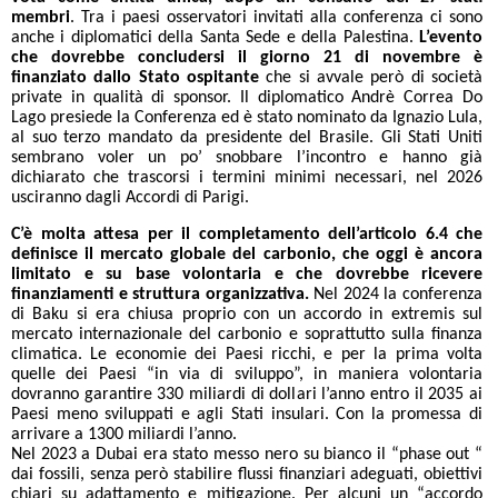
membri
. Tra i paesi osservatori invitati alla conferenza ci sono
anche i diplomatici della Santa Sede e della Palestina.
L’evento
che dovrebbe concludersi il giorno 21 di novembre è
finanziato dallo Stato ospitante
che si avvale però di società
private in qualità di sponsor. Il diplomatico Andrè Correa Do
Lago presiede la Conferenza ed è stato nominato da Ignazio Lula,
al suo terzo mandato da presidente del Brasile. Gli Stati Uniti
sembrano voler un po’ snobbare l’incontro e hanno già
dichiarato che trascorsi i termini minimi necessari, nel 2026
usciranno dagli Accordi di Parigi.
C’è molta attesa per il completamento dell’articolo 6.4 che
definisce il mercato globale del carbonio, che oggi è ancora
limitato e su base volontaria e che dovrebbe ricevere
finanziamenti e struttura organizzativa.
Nel 2024 la conferenza
di Baku si era chiusa proprio con un accordo in extremis sul
mercato internazionale del carbonio e soprattutto sulla finanza
climatica. Le economie dei Paesi ricchi, e per la prima volta
quelle dei Paesi “in via di sviluppo”, in maniera volontaria
dovranno garantire 330 miliardi di dollari l’anno entro il 2035 ai
Paesi meno sviluppati e agli Stati insulari. Con la promessa di
arrivare a 1300 miliardi l’anno.
Nel 2023 a Dubai era stato messo nero su bianco il “phase out “
dai fossili, senza però stabilire flussi finanziari adeguati, obiettivi
chiari su adattamento e mitigazione. Per alcuni un “accordo