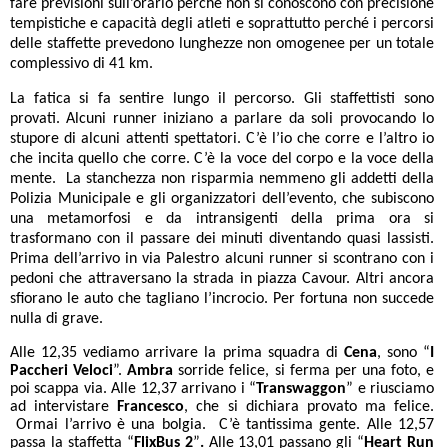
fare previsioni sull’orario perché non si conoscono con precisione
tempistiche e capacità degli atleti e soprattutto perché i percorsi
delle staffette prevedono lunghezze non omogenee per un totale
complessivo di 41 km.
La fatica si fa sentire lungo il percorso. Gli staffettisti sono
provati. Alcuni runner iniziano a parlare da soli provocando lo
stupore di alcuni attenti spettatori. C’è l’io che corre e l’altro io
che incita quello che corre. C’è la voce del corpo e la voce della
mente. La stanchezza non risparmia nemmeno gli addetti della
Polizia Municipale e gli organizzatori dell’evento, che subiscono
una metamorfosi e da intransigenti della prima ora si
trasformano con il passare dei minuti diventando quasi lassisti.
Prima dell’arrivo in via Palestro alcuni runner si scontrano con i
pedoni che attraversano la strada in piazza Cavour. Altri ancora
sfiorano le auto che tagliano l’incrocio. Per fortuna non succede
nulla di grave.
Alle 12,35 vediamo arrivare la prima squadra di
Cena
, sono “
I
Paccheri Veloci
”.
Ambra
sorride felice, si ferma per una foto, e
poi scappa via.
Alle 12,37 arrivano i “
Transwaggon
” e riusciamo
ad intervistare
Francesco
, che si dichiara provato ma felice.
Ormai l’arrivo è una bolgia. C’è tantissima gente. Alle 12,57
passa la staffetta “
FlixBus 2
”
.
Alle 13,01 passano gli “
Heart Run