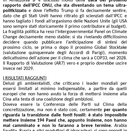
In Amazzonia si è discusso molto della
data del prossimo
rapporto dell’IPCC ONU, che sta diventando un tema ultra-
politicizzato
e dove l’effetto Trump si fa decisamente sentire,
dato che gli Stati Uniti hanno ritirato gli scienziati dall'IPCC e
hanno tagliato i fondi all’organismo delle Nazioni Unite (gli USA
sono sempre stati storicamente il primo contributore al budget).
La fragilità politica ha reso l'Intergovernmental Panel on Climate
Change decisamente meno stabile: si sta rivelando difficilissimo
decidere quando pubblicare l’anticipazione di sintesi del
prossimo ciclo, se prima o dopo il prossimo Global Stocktake
(valutazione quinquennale degli Accordi di Parigi), momento
delicatissimo dell'azione per il clima che sarà a COP33, nel 2028.
Il Rapporto di Valutazione (AR7) vero e proprio dovrebbe uscire
invece nel 2029.
I RISULTATI RAGGIUNTI
Delusi gli ambientalisti, che criticano i leader mondiali per
essersi limitati al minimo indispensabile, a partire da quelli
europei che non hanno avuto la forza di mettersi insieme alla
Cina alla testa di una coalizione degli ambiziosi.
Doveva essere la Conferenza delle Parti sul Clima della
concretizzazione, ma non è stato così, certamente
per quanto
riguarda la transizione dalle fonti fossili: è stato impossibile
mettere insieme 194 Paesi che, appunto insieme, non hanno
mai camminato e non lo faranno a breve
termine
. Arabia