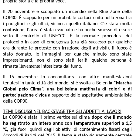
propria storia e la propria voce.
Il 20 novembre è scoppiato un incendio nella Blue Zone della
COP30. È scoppiato per un probabile cortocircuito nella zona tra
i padiglioni e gli uffici, vicino a quello italiano.
C'è stata molta
confusione, l'area è stata evacuata e ha anche smesso di essere
sotto il controllo di UNFCCC. È la normale procedura del
protocollo in caso di emergenza (era già successo per qualche
ora durante le proteste con irruzione degli attivisti), il fuoco è
stato domato, le immagini per qualche minuto sono state
impressionanti
, non ci sono stati feriti, qualche persona è
lievemente
rimasta
intossicata dal fumo.
Il 15 novembre in concomitanza con altre manifestazioni
tenutesi in tante città del mondo, si è svolta a Belen
la “Marcha
Global pelo Clima”, una bellissima mattinata di colori e di
partecipazione civica
a supporto delle aspettative ambientaliste
della COP30.
TEMI DISCUSSI NEL BACKSTAGE TRA GLI ADDETTI AI LAVORI
La COP30 è stata il primo vertice sul clima
dopo che il mondo
ha registrato un intero anno con temperature superiori a 1,5
°C,
già fuori quindi dagli obiettivi di contenimento fissati dagli
Accordi di Parigi del 2015. Il tema è stato sicuramente centrale