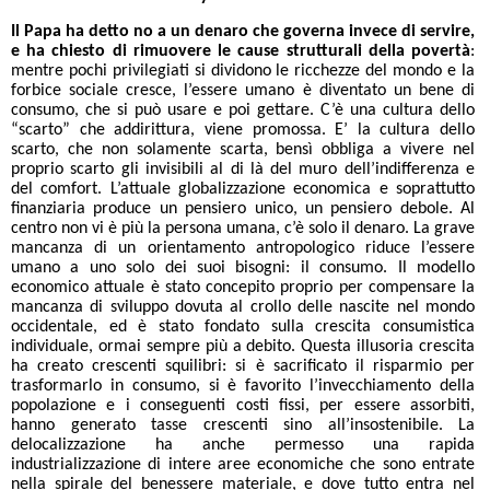
Il Papa ha detto no a un denaro che governa invece di servire,
e ha chiesto di rimuovere le cause strutturali della povertà
:
mentre pochi privilegiati si dividono le ricchezze del mondo e la
forbice sociale cresce, l’essere umano è diventato un bene di
consumo, che si può usare e poi gettare. C’è una cultura dello
“scarto” che addirittura, viene promossa. E’ la cultura dello
scarto, che non solamente scarta, bensì obbliga a vivere nel
proprio scarto gli invisibili al di là del muro dell’indifferenza e
del comfort. L’attuale globalizzazione economica e soprattutto
finanziaria produce un pensiero unico, un pensiero debole. Al
centro non vi è più la persona umana, c’è solo il denaro. La grave
mancanza di un orientamento antropologico riduce l’essere
umano a uno solo dei suoi bisogni: il consumo. Il modello
economico attuale è stato concepito proprio per compensare la
mancanza di sviluppo dovuta al crollo delle nascite nel mondo
occidentale, ed è stato fondato sulla crescita consumistica
individuale, ormai sempre più a debito. Questa illusoria crescita
ha creato crescenti squilibri: si è sacrificato il risparmio per
trasformarlo in consumo, si è favorito l’invecchiamento della
popolazione e i conseguenti costi fissi, per essere assorbiti,
hanno generato tasse crescenti sino all’insostenibile. La
delocalizzazione ha anche permesso una rapida
industrializzazione di intere aree economiche che sono entrate
nella spirale del benessere materiale, e dove tutto entra nel