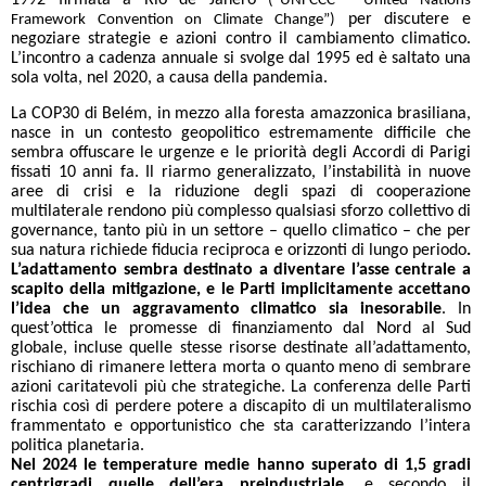
1992 firmata a Rio de Janero
(“UNFCCC - United Nations
per discutere e
Framework Convention on Climate Change”)
negoziare strategie e azioni contro il cambiamento climatico.
L’incontro a cadenza annuale si svolge dal 1995 ed è saltato una
sola volta, nel 2020, a causa della pandemia.
La COP30 di Belém, in mezzo alla foresta amazzonica brasiliana,
nasce in un contesto geopolitico estremamente difficile che
sembra offuscare le urgenze e le priorità degli Accordi di Parigi
fissati 10 anni fa. Il riarmo generalizzato, l’instabilità in nuove
aree di crisi e la riduzione degli spazi di cooperazione
multilaterale rendono più complesso qualsiasi sforzo collettivo di
governance, tanto più in un settore – quello climatico – che per
sua natura richiede fiducia reciproca e orizzonti di lungo periodo
.
L’adattamento sembra destinato a diventare l’asse centrale a
scapito della mitigazione, e le Parti implicitamente accettano
l’idea che un aggravamento climatico sia inesorabile
. In
quest’ottica le promesse di finanziamento dal Nord al Sud
globale, incluse quelle stesse risorse destinate all’adattamento,
rischiano di rimanere lettera morta o quanto meno di sembrare
azioni caritatevoli più che strategiche. La conferenza delle Parti
rischia così di perdere potere a discapito di un multilateralismo
frammentato e opportunistico che sta caratterizzando l’intera
politica planetaria.
Nel 2024 le temperature medie hanno superato di 1,5 gradi
centrigradi quelle dell’era preindustriale,
e secondo il