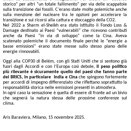
storico” per altri “un totale fallimento” per via delle scappatoie
sulla transizione dai fossili. C’erano state molte polemiche anche
sulla menzione del nucleare tra le opzioni per accelerare la
transizione e sui ricorsi alla cattura e stoccaggio della CO2.
Nel 2022 a Sharm el-Sheikh era stato istituito il Fondo Loss &
Damage destinato ai Paesi “vulnerabili” che ricevono contributi
anche da Paesi “in via di sviluppo” come la Cina. Aveva
scatenato polemiche il documento finale perché le “energie a
basse emissioni” erano state messe sullo stesso piano delle
energie rinnovabili.
Oggi alla COP30 di Belém, con gli Stati Uniti che si sentono già
fuori dagli Accordi e con l’Europa così debole,
il peso politico
più rilevante è sicuramente quello dei paesi che fanno parte
dei BRICS, in particolare India e Cina
che spingono fortemente
per accordi di impegno differenziato che riflettano soprattutto la
responsabilità storica nelle emissioni presenti in atmosfera.
In ogni caso la sensazione è quella di essere di fronte ad un bivio
che segnerà la natura stessa delle prossime conferenze sul
clima.
Aris Baraviera, Milano, 15 novembre 2025.