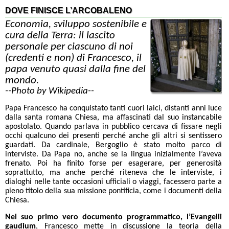
DOVE FINISCE L’ARCOBALENO
Economia, sviluppo sostenibile e
cura della Terra: il lascito
personale per ciascuno di noi
(credenti e non) di Francesco, il
papa venuto quasi dalla fine del
mondo.
--Photo by Wikipedia--
Papa Francesco ha conquistato tanti cuori laici, distanti anni luce
dalla santa romana Chiesa, ma affascinati dal suo instancabile
apostolato. Quando parlava in pubblico cercava di fissare negli
occhi qualcuno dei presenti perché anche gli altri si sentissero
guardati. Da cardinale, Bergoglio è stato molto parco di
interviste. Da Papa no, anche se la lingua inizialmente l’aveva
frenato. Poi ha finito forse per esagerare, per generosità
soprattutto, ma anche perché riteneva che le interviste, i
dialoghi nelle tante occasioni ufficiali o viaggi, facessero parte a
pieno titolo della sua missione pontificia, come i documenti della
Chiesa.
Nel suo primo vero documento programmatico, l’Evangelii
gaudium
, Francesco mette in discussione la teoria della