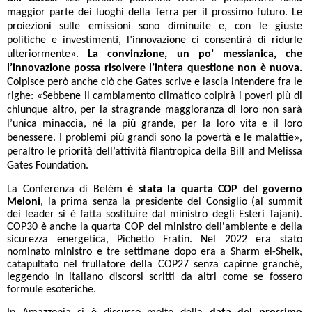
maggior parte dei luoghi della Terra per il prossimo futuro. Le
proiezioni sulle emissioni sono diminuite e, con le giuste
politiche e investimenti, l’innovazione ci consentirà di ridurle
ulteriormente».
La convinzione, un po’ messianica, che
l’innovazione possa risolvere l’intera questione non è nuova.
Colpisce però anche ciò che Gates scrive e lascia intendere fra le
righe: «Sebbene il cambiamento climatico colpirà i poveri più di
chiunque altro, per la stragrande maggioranza di loro non sarà
l’unica minaccia, né la più grande, per la loro vita e il loro
benessere. I problemi più grandi sono la povertà e le malattie»,
peraltro le priorità dell’attività filantropica della Bill and Melissa
Gates Foundation.
La Conferenza di Belém
è stata
la quarta COP del governo
Meloni
, la prima senza la presidente del Consiglio (al summit
dei leader si è fatta sostituire dal ministro degli Esteri Tajani).
COP30 è anche la quarta COP del ministro dell'ambiente e della
sicurezza energetica, Pichetto Fratin. Nel 2022 era stato
nominato ministro e tre settimane dopo era a Sharm el-Sheik,
catapultato nel frullatore della COP27 senza capirne granché,
leggendo in italiano discorsi scritti da altri come se fossero
formule esoteriche.