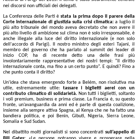
nei discorsi non ufficiali dei delegati.
La Conferenza delle Parti è
stata la prima dopo il parere della
Corte Internazionale di giustizia sulla crisi climatica:
a luglio il
più alto tribunale del mondo aveva decretato che non avere il
più alto livello di ambizione sul clima non è solo irresponsabile, è
anche illegale alla luce del diritto internazionale (e non solo
dell'accordo di Parigi). Il nostro ministro degli esteri Tajani, il
membro del governo che ha parlato al summit dei leader di
inizio COP, ha di recente detto una delle frasi più
involontariamente rappresentative dei nostri tempi: “Il diritto
internazionale conta, ma fino a un certo punto”. E quindi? Fino a
che punto conta il diritto?
Un'idea che stava emergendo forte a Belém, non risolutiva ma
utile, estremamente utile:
tassare i biglietti aerei con un
contributo climatico di solidarietà.
Non tutti i biglietti, soltanto
i voli premium, business e prima classe. La Francia è, su questo
fronte, un’avanguardia da anni ed è parte di questa coalizione,
insieme alla sempre attiva Spagna, al Kenya che ne ha fatto una
bandiera politica, e poi Benin, Gibuti, Nigeria, Sierra Leone,
Somalia e Sud Sudan.
Nel dibattito molti giornalisti si sono concentrati
sull’appello di
Bill Gates:
«Le persone potranno vivere e prosperare nella