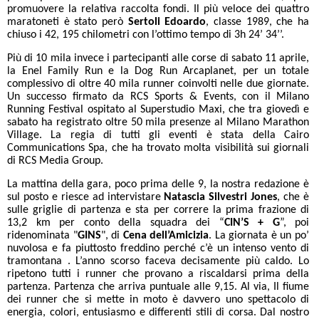
promuovere la relativa raccolta fondi. Il più veloce dei quattro
maratoneti è stato però
Sertoli Edoardo
, classe 1989, che ha
chiuso i 42, 195 chilometri con l’ottimo tempo di 3h 24’ 34’’.
Più di 10 mila invece i partecipanti alle corse di sabato 11 aprile,
la Enel Family Run e la Dog Run Arcaplanet, per un totale
complessivo di oltre 40 mila runner coinvolti nelle due giornate.
Un successo firmato da RCS Sports & Events, con il
Milano
Running Festival ospitato al Superstudio Maxi, che tra giovedì e
sabato ha registrato oltre 50 mila presenze al Milano Marathon
Village. La regia di tutti gli eventi è stata della Cairo
Communications Spa, che ha trovato molta visibilità sui giornali
di RCS Media Group.
La mattina della gara, poco prima delle 9, la nostra redazione è
sul posto e riesce ad intervistare
Natascia Silvestri Jones
, che è
sulle griglie di partenza e sta per correre la prima frazione di
13,2 km per conto della squadra dei “
CIN’S + G
”, poi
ridenominata "
GINS
", di
Cena dell’Amicizia
. La giornata è un po’
nuvolosa e fa piuttosto freddino perché c’è un intenso vento di
tramontana . L’anno scorso faceva decisamente più caldo. Lo
ripetono tutti i runner che provano a riscaldarsi prima della
partenza. Partenza che arriva puntuale alle 9,15. Al via, Il fiume
dei runner che si mette in moto è davvero uno spettacolo di
energia, colori, entusiasmo e differenti stili di corsa. Dal nostro