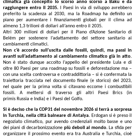
climatica già concepito lo scorso anno scorso a Baku e da
raggiungere entro il 2035.
I Paesi in via di sviluppo avrebbero
preferito la scadenza al 2030, ma la Roadmap ha definito un
piano per aumentare i finanziamenti globali per il clima ad
almeno 1,3 trilioni di dollari all’anno entro il 2035.
Altri 300 milioni di dollari per il Piano d’Azione Sanitario di
Belém per sostenere l’adattamento del settore sanitario ai
cambiamenti climatici.
Non c’è accordo sull’uscita dalle fossili, quindi, ma passi in
avanti sull’adattamento al cambiamento climatico già in atto
.
Non è stato dunque accolto l’appello del presidente Lula e di
oltre 80 Paesi per una roadmap su fossili e deforestazione ma –
con una scelta controversa e contraddittoria – si è confermata la
traiettoria tracciata nel documento finale (e storico) del 2023,
nel quale per la prima volta si citavano eccome i combustibili
fossili. A mettersi di traverso gli altri Paesi Brics (in
primis Russia e India) e i Paesi del Golfo.
Si è deciso che la COP31 del novembre 2026 si terrà a sorpresa
in Turchia, nella città balneare di Antalya
. Erdogan si è preso il
negoziato climatico, pur avendo credenziali molto basse e uno
dei piani di decarbonizzazione
più deboli al mondo
. La sfida per
organizzare il prossimo evento era tra Australia e Turchia, cioè