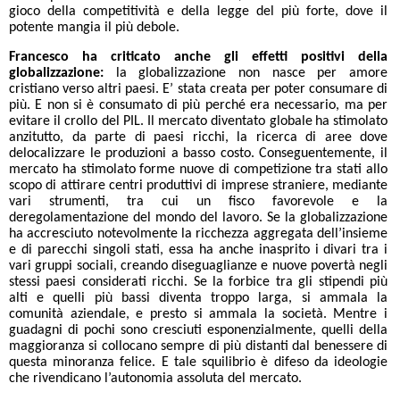
gioco della competitività e della legge del più forte, dove il
potente mangia il più debole.
Francesco ha criticato anche gli effetti positivi della
globalizzazione:
la globalizzazione non nasce per amore
cristiano verso altri paesi. E’ stata creata per poter consumare di
più. E non si è consumato di più perché era necessario, ma per
evitare il crollo del PIL.
Il mercato diventato globale
ha stimolato
anzitutto, da parte di paesi ricchi, la ricerca di aree dove
delocalizzare le produzioni a basso costo. Conseguentemente, il
mercato ha stimolato forme nuove di competizione tra stati allo
scopo di attirare centri produttivi di imprese straniere, mediante
vari strumenti, tra cui un fisco favorevole e la
deregolamentazione del mondo del lavoro. Se la globalizzazione
ha accresciuto notevolmente la ricchezza aggregata dell’insieme
e di parecchi singoli stati, essa ha anche inasprito i divari tra i
vari gruppi sociali, creando diseguaglianze e nuove povertà negli
stessi paesi considerati ricchi. Se la forbice tra gli stipendi più
alti e quelli più bassi diventa troppo larga, si ammala la
comunità aziendale, e presto si ammala la società. Mentre i
guadagni di pochi sono cresciuti esponenzialmente, quelli della
maggioranza si collocano sempre di più distanti dal benessere di
questa minoranza felice. E tale squilibrio è difeso da ideologie
che rivendicano l’autonomia assoluta del mercato.