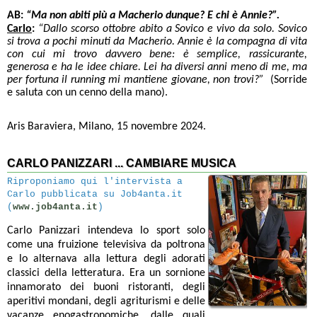
AB:
“Ma non abiti più a Macherio dunque? E chi è Annie?”.
Carlo
:
“Dallo scorso ottobre abito a Sovico e vivo da solo. Sovico
si trova a pochi minuti da Macherio. Annie è la compagna di vita
con cui mi trovo davvero bene: è semplice, rassicurante,
generosa e ha le idee chiare. Lei ha diversi anni meno di me, ma
per fortuna il running mi mantiene giovane, non trovi?”
(Sorride
e saluta con un cenno della mano).
Aris Baraviera, Milano, 15 novembre 2024.
CARLO PANIZZARI ... CAMBIARE MUSICA
Riproponiamo qui l'intervista a
Carlo pubblicata su Job4anta.it
(
www.job4anta.it
)
Carlo Panizzari intendeva lo sport solo
come una fruizione televisiva da poltrona
e lo alternava alla lettura degli adorati
classici della letteratura. Era un sornione
innamorato dei buoni ristoranti, degli
aperitivi mondani, degli agriturismi e delle
vacanze enogastronomiche, dalle quali