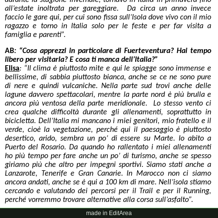
durante la stagione invernale, tornavo in Italia in primavera fino
all’estate inoltrata per gareggiare. Da circa un anno invece
faccio le gare qui, per cui sono fissa sull’Isola dove vivo con il mio
ragazzo e torno in Italia solo per le feste e per far visita a
famiglia e parenti”.
AB
:
“Cosa apprezzi in particolare di Fuerteventura? Hai tempo
libero per visitarla? E cosa ti manca dell’Italia?”
Elisa
: “Il clima è piuttosto mite e qui le spiagge sono immense e
bellissime, di sabbia piuttosto bianca, anche se ce ne sono pure
di nere e quindi vulcaniche. Nella parte sud trovi anche delle
lagune davvero spettacolari, mentre la parte nord è più brulla e
ancora più ventosa della parte meridionale. Lo stesso vento ci
crea qualche difficoltà durante gli allenamenti, soprattutto in
bicicletta. Dell’Italia mi mancano i miei genitori, mio fratello e il
verde, cioè la vegetazione, perché qui il paesaggio è piuttosto
desertico, arido, sembra un po’ di essere su Marte. Io abito a
Puerto del Rosario. Da quando ho rallentato i miei allenamenti
ho più tempo per fare anche un po’ di turismo, anche se spesso
giriamo più che altro per impegni sportivi. Siamo stati anche a
Lanzarote, Tenerife e Gran Canarie. In Marocco non ci siamo
ancora andati, anche se è qui a 100 km di mare. Nell’isola stiamo
cercando e valutando dei percorsi per il Trail e per il Running,
perché vorremmo trovare alternative alla corsa sull’asfalto”.
made in EditArea
AB
:
“Carlo ti apprezza e parla benissimo di te, si ha come