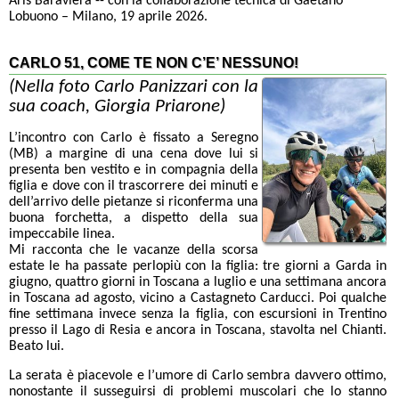
Aris Baraviera -- con la collaborazione tecnica di Gaetano
Lobuono – Milano, 19 aprile 2026.
CARLO 51, COME TE NON C’E’ NESSUNO!
(Nella foto Carlo Panizzari con la
sua coach, Giorgia Priarone)
L’incontro con Carlo è fissato a Seregno
(MB) a margine di una cena dove lui si
presenta ben vestito e in compagnia della
figlia e dove con il trascorrere dei minuti e
dell’arrivo delle pietanze si riconferma una
buona forchetta, a dispetto della sua
impeccabile linea.
Mi racconta che le vacanze della scorsa
estate le ha passate perlopiù con la figlia: tre giorni a Garda in
giugno, quattro giorni in Toscana a luglio e una settimana ancora
in Toscana ad agosto, vicino a Castagneto Carducci. Poi qualche
fine settimana invece senza la figlia, con escursioni in Trentino
presso il Lago di Resia e ancora in Toscana, stavolta nel Chianti.
Beato lui.
La serata è piacevole e l’umore di Carlo sembra davvero ottimo,
nonostante il susseguirsi di problemi muscolari che lo stanno