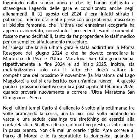
logorando dallo scorso anno e che lo hanno obbligato a
stravolgere l’agenda delle gare e condizionato anche negli
allenamenti. Il 31 agosto del 2024 si era infatti stirato il
polpaccio, mentre ora è alle prese con un problema muscolare
al bicipite femorale, che l’ultima (ed ennesima) ecografia ha
appena evidenziato, nonostante i precedenti esami strumentali
fossero meno decifrabili, tanto da far propendere lo staff medico
per un semplice affaticamento muscolare.
Mi spiega che la sua ultima gara è stata addirittura la Monza
Resegone del giugno 2024 e che ha dovuto cancellare la
Maratona di Pisa e l’Ultra Maratona San Gimignano-Siena,
rispettivamente a fine 2024 e ad inizio 2025. Inoltre, sta
metabolizzando solo ora il fatto che dovrà saltare la
competizione del prossimo 9 novembre (la Maratona del Lago
Maggiore) a cui si era iscritto con un’amica runner. A questo
punto il prossimo obiettivo sembra posticipato al febbraio 2026,
quando proverà nuovamente a correre l’Ultra Maratona San
Gimignano – Siena.
Negli ultimi tempi Carlo si è allenato 6 volte alla settimana: tre
volte praticando la corsa, una la bici, una volta nuotando in
vasca e una seduta casalinga tra stretching ed esercizi alla
corda/elastico. Si allena di sera, al mattino presto, a volte anche
in pausa pranzo. Non c’è mai un orario rigido. Ama correre al
Parco di Monza e lo fa soprattutto la domenica, quando il