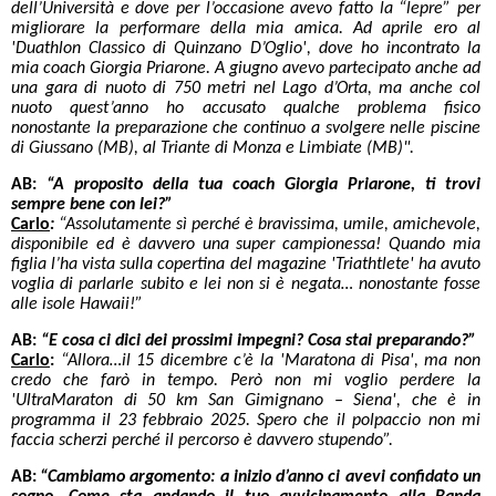
dell’Università e dove per l’occasione avevo fatto la “lepre” per
migliorare la performare della mia amica. Ad aprile ero al
'Duathlon Classico di Quinzano D’Oglio', dove ho incontrato la
mia coach Giorgia Priarone. A giugno avevo partecipato anche ad
una gara di nuoto di 750 metri nel Lago d’Orta, ma anche col
nuoto quest’anno ho accusato qualche problema fisico
nonostante la preparazione che continuo a svolgere nelle piscine
di Giussano (MB), al Triante di Monza e Limbiate (MB)".
AB:
“A proposito della tua coach Giorgia Priarone, ti trovi
sempre bene con lei?”
Carlo
:
“Assolutamente sì perché è bravissima, umile, amichevole,
disponibile ed è davvero una super campionessa! Quando mia
figlia l’ha vista sulla copertina del magazine 'Triathtlete' ha avuto
voglia di parlarle subito e lei non si è negata… nonostante fosse
alle isole Hawaii!”
AB:
“E cosa ci dici dei prossimi impegni? Cosa stai preparando?”
Carlo
:
“Allora…il 15 dicembre c’è la 'Maratona di Pisa', ma non
credo che farò in tempo. Però non mi voglio perdere la
'UltraMaraton di 50 km San Gimignano – Siena', che è in
programma il 23 febbraio 2025. Spero che il polpaccio non mi
faccia scherzi perché il percorso è davvero stupendo”.
AB:
“Cambiamo argomento: a inizio d’anno ci avevi confidato un