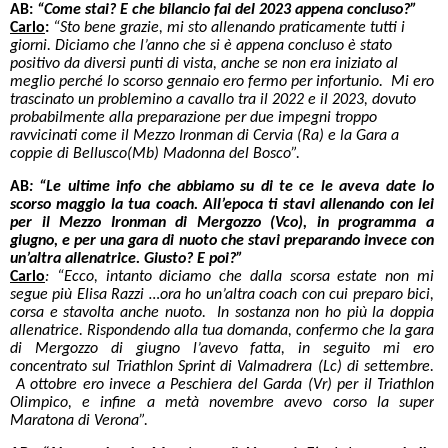
AB:
“Come stai? E che bilancio fai del 2023 appena concluso?”
Carlo
:
“Sto bene grazie, mi sto allenando praticamente tutti i
giorni. Diciamo che l’anno che si è appena concluso è stato
positivo da diversi punti di vista, anche se non era iniziato al
meglio perché lo scorso gennaio ero fermo per infortunio. Mi ero
trascinato un problemino a cavallo tra il 2022 e il 2023, dovuto
probabilmente alla preparazione per due impegni troppo
ravvicinati come il Mezzo Ironman di Cervia (Ra) e la Gara a
coppie di Bellusco(Mb) Madonna del Bosco”.
AB
:
“Le ultime info che abbiamo su di te ce le aveva date lo
scorso maggio la tua coach. All’epoca ti stavi allenando con lei
per il Mezzo Ironman di Mergozzo (Vco), in programma a
giugno, e per una gara di nuoto che stavi preparando invece con
un’altra allenatrice. Giusto? E poi?”
Carlo
: “Ecco, intanto diciamo che dalla scorsa estate non mi
segue più Elisa Razzi …ora ho un’altra coach con cui preparo bici,
corsa e stavolta anche nuoto. In sostanza non ho più la doppia
allenatrice. Rispondendo alla tua domanda, confermo che la gara
di Mergozzo di giugno l’avevo fatta, in seguito mi ero
concentrato sul Triathlon Sprint di Valmadrera (Lc) di settembre.
A ottobre ero invece a Peschiera del Garda (Vr) per il Triathlon
Olimpico, e infine a metà novembre avevo corso la super
Maratona di Verona”.