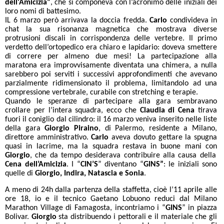
dell'Amicizia”
, che si componeva con l’acronimo delle iniziali dei
loro nomi di battesimo.
IL 6 marzo però arrivava la doccia fredda.
Carlo
condivideva in
chat la sua risonanza magnetica che mostrava diverse
protrusioni discali in corrispondenza delle vertebre. Il primo
verdetto dell’ortopedico era chiaro e lapidario: doveva smettere
di correre per almeno due mesi! La partecipazione alla
maratona era improvvisamente diventata una chimera, a nulla
sarebbero poi serviti i successivi approfondimenti che avevano
parzialmente ridimensionato il problema, limitandolo ad una
compressione vertebrale, curabile con stretching e terapie.
Quando le speranze di partecipare alla gara sembravano
crollare per l’intera squadra, ecco che
Claudia di Cena
tirava
fuori il coniglio dal cilindro: il 16 marzo veniva inserito nelle liste
della gara
Giorgio Piraino
, di Palermo, residente a Milano,
direttore amministrativo.
Carlo
aveva dovuto gettare la spugna
quasi in lacrime, ma la squadra restava in buone mani con
Giorgio
, che da tempo desiderava contribuire alla causa della
Cena dell’Amicizia
. I “
CIN’S
” diventano “
GINS”
: le iniziali sono
quelle di
Giorgio, Indira, Natascia e Sonia
.
A meno di 24h dalla partenza della staffetta, cioè l’11 aprile alle
ore 18, io e il tecnico Gaetano Lobuono reduci dal Milano
Marathon Village di Famagosta, incontriamo i “
GINS
” in piazza
Bolivar.
Giorgio
sta distribuendo i pettorali e il materiale che gli