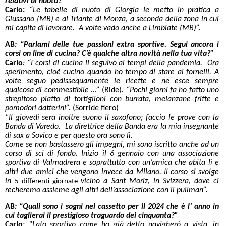
relativi al nuoto?”
Carlo
:
“Le tabelle di nuoto di Giorgia le metto in pratica a
Giussano (MB) e al Triante di Monza, a seconda della zona in cui
mi capita di lavorare. A volte vado anche a Limbiate (MB)”.
AB
:
“Parlami delle tue passioni extra sportive. Segui ancora i
corsi on line di cucina? C’è qualche altra novità nella tua vita?”
Carlo
: “I corsi di cucina li seguivo ai tempi della pandemia. Ora
sperimento, cioè cucino quando ho tempo di stare ai fornelli. A
volte seguo pedissequamente le ricette e ne esce sempre
qualcosa di commestibile …”
(Ride)
. “Pochi giorni fa ho fatto uno
strepitoso piatto di tortiglioni con burrata, melanzane fritte e
pomodori datterini”.
(Sorride fiero)
“Il giovedì sera inoltre suono il saxofono; faccio le prove con la
Banda di Varedo. La direttrice della Banda era la mia insegnante
di sax a Sovico e per questo ora sono lì.
Come se non bastassero gli impegni, mi sono iscritto anche ad un
corso di sci di fondo. Inizio il 6 gennaio con una associazione
sportiva di Valmadrera e soprattutto con un’amica che abita lì e
altri due amici che vengono invece da Milano. Il corso si svolge
in
vicino a Sant Moriz, in Svizzera, dove ci
5 differenti giornate
recheremo assieme agli altri dell’associazione con il pullman”.
AB
:
“Quali sono i sogni nel cassetto per il 2024 che è l’ anno in
cui taglierai il prestigioso traguardo dei cinquanta?”
Carlo
: “Lato sportivo come ho già detto navigherò a vista, in