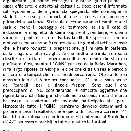
organizzatori gli hanno consegnato qualche giorno prima. E’
super efficiente e attento ai dettagli e, dopo essersi informato
sul regolamento della gara, sta spiegando alle compagne di
staffetta le cose più importanti che è necessario conoscere
prima della partenza. Si discute di come saranno i cambi e se ci
sarà o meno il passaggio del testimone, se sia il caso di
indossare la maglietta di
Cena
oppure il grembiule, e quanti
saranno i punti di ristoro.
Natascia
dibatte spesso e sembra
motivatissima anche se è reduce da sette giorni di febbre e tosse
che le hanno rovinato la preparazione, già minata in partenza
dalla slogatura alla caviglia. Anche
Indira
e
Sonia
non sono
riuscite a rispettare il programma di allenamento che si erano
prefissate. Così, mentre i “
GINS
” parlano della Relay Marathon,
si fa largo l’ipotesi di
Giorgio
, e cioè che ci sia un reale pericolo
di sforare le tempistiche massime di percorrenza. Oltre al tempo
massimo totale di 6 ore per concludere i 41 km, ci sono anche
dei “cancelli” per le singole frazioni. Sono quelli che
preoccupano di più, considerando le difficoltà oggettive che
riguardano anche
Giorgio
, che solo nella seconda metà di marzo
ha avuto la conferma che avrebbe partecipato alla gara.
Nonostante tutto, i “
GINS
” sembrano davvero determinati a
portare a casa il risultato, che è quello di riuscire a correre i 41
km della maratona con un tempo medio inferiore ai 9 min/km
(8' 47'' per essere precisi) in tutte e quattro le frazioni.