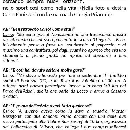
cercando sempre nuovi orizzonti,
nello sport così come nella vita. (Nella foto a destra
Carlo Panizzari con la sua coach Giorgia Priarone).
AB
:
“Ben ritrovato Carlo! Come stai?”
Carlo
: “Sto bene grazie! Nonostante mi stia trascinando ancora
un infortunio che mi sono procurato lo scorso 31 agosto …Ecco,
inizialmente pensavo fosse un indurimento al polpaccio, o al
massimo una contrattura, poi dagli esami ho appreso che era uno
stiramento di primo grado. Ho ripreso ad allenarmi a fine
ottobre”.
AB:
“E così hai dovuto saltare molte gare?”
Carlo
:
“Mi stavo allenando per fare a settembre il 'Triathlon
sprint di Porlezza' (CO) e la 'River Run Valtellina' di 30 km. A
ottobre avrei dovuto partecipare invece alla corsa '50 Km nel
Parco dell’Adda', quella che parte da Lecco e arriva a Cassano
d’Adda”.
AB
:
“E prima dell’estate avevi fatto qualcosa?”
Carlo
:
“A giugno avevo corso la gara a squadre 'Monza-
Resegone' con due amiche. Prima ancora con una delle due
avevo partecipato alla 'Polimi Run Spring' di 10 km, organizzata
dal Politecnico di Milano, che collega i due campus milanesi