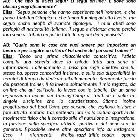
AB
:
“Che tipo di atleti segui? Li segui on-line? E dove sono
ubicati geograficamente?”
Elisa
: “Seguo persone che hanno esperienze nell’Ironman, e che
fanno Triahtlon Olimpico e che fanno Running ad alto livello, ma
seguo anche neofiti di svariate tipologie. I miei atleti sono
perlopiù di nazionalità italiana, li seguo a distanza anche perché
loro sono distribuiti un po’ in tutte le regioni della penisola”.
AB
:
“Quale sono le cose che vuoi sapere per impostare un
lavoro e per seguire un atleta? Fai anche dei personal trainer?”
Elisa
: “Dopo una prima chiacchierata conoscitiva, l’atleta
compila una scheda dove io chiedo tutta una serie di
informazioni. L’allenamento si basa poi sugli obiettivi che lui
stesso ha, spesso concordati insieme, e sulla sua disponibilità in
termini di tempo da dedicare all’allenamento. Raramente faccio
dei personal trainer, li fa invece abitualmente il mio ragazzo, sia
on-line che qui sull’isola. Io lavoro con le tabelle. Da un anno
organizziamo anche dei Training-Camp di Triathlon e delle tre
singole discipline che lo caratterizzano. Stiamo inoltre
progettando dei Boot-Camp per persone che vogliono iniziare a
fare attività motoria, trasmettendo loro sia la cultura sportiva del
movimento fisico che il corretto stile di nutrizione e integrazione,
in funzione della specifica attività sportiva e del benessere in
generale. E’possibile avere altre specifiche info su Instagram.
Ecco i riferimenti: @elisa_razzi_trilife_coach oppure