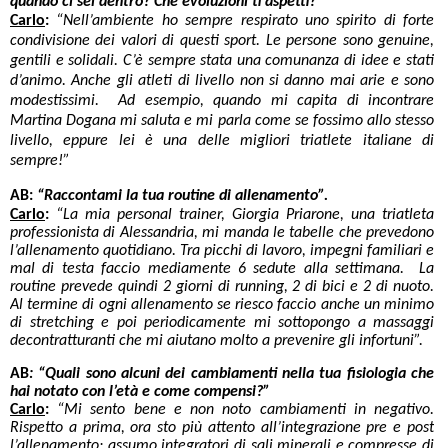
quando ci sei dentro? Che evoluzioni ti aspetti?”
Carlo
:
“Nell’ambiente ho sempre respirato uno spirito di forte
condivisione dei valori di questi sport. Le persone sono genuine,
gentili e solidali. C’è sempre stata una comunanza di idee e stati
d’animo. Anche gli atleti di livello non si danno mai arie e sono
modestissimi. Ad esempio, quando mi capita di incontrare
Martina Dogana mi saluta e mi parla come se fossimo allo stesso
livello, eppure lei è una delle migliori triatlete italiane di
sempre!”
AB:
“Raccontami la tua routine di allenamento”.
Carlo
:
“La mia personal trainer, Giorgia Priarone, una triatleta
professionista di Alessandria, mi manda le tabelle che prevedono
l’allenamento quotidiano. Tra picchi di lavoro, impegni familiari e
mal di testa faccio mediamente 6 sedute alla settimana. La
routine prevede quindi 2 giorni di running, 2 di bici e 2 di nuoto.
Al termine di ogni allenamento se riesco faccio anche un minimo
di stretching e poi periodicamente mi sottopongo a massaggi
decontratturanti che mi aiutano molto a prevenire gli infortuni”.
AB
: “Quali sono alcuni dei cambiamenti nella tua fisiologia che
hai notato con l’età e come compensi?”
Carlo
:
“Mi sento bene e non noto cambiamenti in negativo.
Rispetto a prima, ora sto più attento all’integrazione pre e post
l’allenamento; assumo integratori di sali minerali e compresse di