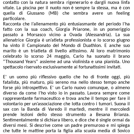
contatto con la natura sembra rigenerarlo e dargli nuova linfa
vitale. La piscina per il nuoto non è sempre la stessa, ma è con
quella di Giussano (MB) che sembra avere un feeling
particolare.
Racconta che l’allenamento più entusiasmante del periodo l’ha
fatto con la sua coach, Giorgia Priarone, in un pomeriggio
passato a Morsasco vicino a Ovada (Alessandria). La sua
allenatrice Giorgia è un’atleta professionista e lo scorso giugno
ha vinto il Campionato del Mondo di Duathlon. E anche suo
marito è un triatleta di livello altissimo. Al loro matrimonio
celebrato lo scorso 24 maggio, Carlo ha suonato il brano
“Thousand Years” assieme ad una violinista e una pianista. Uno
spettacolo riservato esclusivamente ai fortunatissimi invitati.
E’ un uomo più riflessivo quello che ho di fronte oggi, più
fatalista, più maturo, più sereno ma nello stesso tempo anche
forse più introspettivo. E’ un Carlo nuovo comunque, o almeno
diverso da come l’ho visto io in passato. Lavora sempre come
rappresentante farmaceutico e trova anche il tempo per fare il
volontario per un’associazione che lotta contro i tumori. Suona il
sax con la Banda di Varedo il martedì, mentre il mercoledì
prende lezioni dello stesso strumento a Besana Brianza.
Sentimentalmente si dichiara libero, e dice che è single ormai da
diversi mesi. Si descrive come un padre premuroso e mi spiega
che tutte le mattine porta la figlia alla scuola media di Sovico