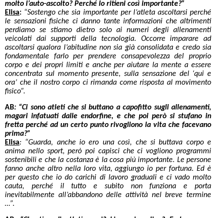
molto l’auto-ascolto? Perché lo ritieni così importante?”
Elisa
:
“Sostengo che sia importante per l’atleta ascoltarsi perché
le sensazioni fisiche ci danno tante informazioni che altrimenti
perdiamo se stiamo dietro solo ai numeri degli allenamenti
veicolati dai supporti della tecnologia. Occorre imparare ad
ascoltarsi qualora l’abitudine non sia già consolidata e credo sia
fondamentale farlo per prendere consapevolezza del proprio
corpo e dei propri limiti e anche per aiutare la mente a essere
concentrata sul momento presente, sulla sensazione del ‘qui e
ora’ che il nostro corpo ci rimanda come risposta al movimento
fisico”.
AB
:
“Ci sono atleti che si buttano a capofitto sugli allenamenti,
magari infatuati dalle endorfine, e che poi però si stufano in
fretta perché ad un certo punto rivogliono la vita che facevano
prima?”
Elisa
: “Guarda, anche io ero una così, che si buttava corpo e
anima nello sport, però poi capisci che ci vogliono programmi
sostenibili e che la costanza è la cosa più importante. Le persone
fanno anche altro nella loro vita, aggiungo io per fortuna. Ed è
per questo che io do carichi di lavoro graduali e ci vado molto
cauta, perché il tutto e subito non funziona e porta
inevitabilmente all’abbandono delle attività nel breve termine
…”.