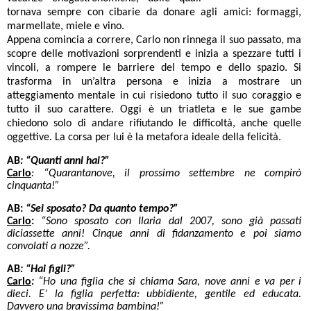
tornava sempre con cibarie da donare agli amici: formaggi,
marmellate, miele e vino.
Appena comincia a correre, Carlo non rinnega il suo passato, ma
scopre delle motivazioni sorprendenti e inizia a spezzare tutti i
vincoli, a rompere le barriere del tempo e dello spazio. Si
trasforma in un’altra persona e inizia a mostrare un
atteggiamento mentale in cui risiedono tutto il suo coraggio e
tutto il suo carattere. Oggi è un triatleta e le sue gambe
chiedono solo di andare rifiutando le difficoltà, anche quelle
oggettive. La corsa per lui è la metafora ideale della felicità.
AB
:
“Quanti anni hai?”
Carlo
: “Quarantanove, il prossimo settembre ne compirò
cinquanta!”
AB:
“Sei sposato? Da quanto tempo?”
Carlo
:
“Sono sposato con Ilaria dal 2007, sono già passati
diciassette anni! Cinque anni di fidanzamento e poi siamo
convolati a nozze”.
AB
:
“Hai figli?”
Carlo
:
“Ho una figlia che si chiama Sara, nove anni e va per i
dieci. E’ la figlia perfetta: ubbidiente, gentile ed educata.
Davvero una bravissima bambina!”