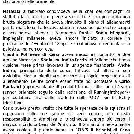
stazionano nelle prime file.
Natascia
a febbraio condivideva nella chat dei compagni di
staffetta la foto del suo piede a salsiccia. Si era procurata una
brutta slogatura che le aveva stravolto il piano di allenamenti
per la maratona. Le toccava stare a riposo per parecchio tempo
e non poteva allenarsi. Nemmeno l’amica
Sonia
Mingardi,
impiegata milanese
,
aveva ancora iniziato a correre in
previsione dell’evento del 12 aprile. Continuava a frequentare la
palestra, ma non correva.
Claudia Polimene di Cena
aveva messo in contatto
le due
amiche
Natascia
e
Sonia
con
Indira Ferrin,
di Milano, che fino a
qualche mese prima lavorava in un’agenzia finanziaria. Anche
Indira
, principiante della corsa, faticava ad allenarsi con
assiduità, cioè a pianificare un vero e proprio programma di
allenamento. Le tre donne erano state poi accostate a
Carlo
Panizzari
(rappresentante di prodotti farmaceutici, nonché vero
runner brianzolo seguito dalla redazione di Runninginthepark)
per costituire una delle staffette della ODV per la Relay
Marathon.
Carlo
aveva presto intuito che tutte le speranze della squadra si
reggevano sulle sue gambe da vero runner, ma questa
responsabilità lo stimolava e lo spingeva sempre più verso il
magico mondo di
Cena dell’Amicizia
. Il 2 marzo la neo-squadra
aveva coniato il proprio nome in “
CIN’S il brindisi di Cena