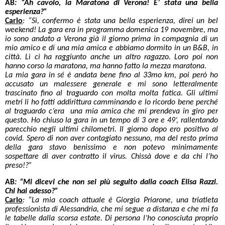
AB
:
“Ah cavolo, la Maratona di Verona! E’ stata una bella
esperienza?”
Carlo
: “Sì, confermo è stata una bella esperienza, direi un bel
weekend! La gara era in programma domenica 19 novembre, ma
io sono andato a Verona già il giorno prima in compagnia di un
mio amico e di una mia amica e abbiamo dormito in un B&B, in
città. Lì ci ha raggiunto anche un altro ragazzo. Loro poi non
hanno corso la maratona, ma hanno fatto la mezza maratona.
La mia gara in sé è andata bene fino al 33mo km, poi però ho
accusato un malessere generale e mi sono letteralmente
trascinato fino al traguardo con molta molta fatica. Gli ultimi
metri li ho fatti addirittura camminando e lo ricordo bene perché
al traguardo c’era una mia amica che mi prendeva in giro per
questo. Ho chiuso la gara in un tempo di 3 ore e 49’, rallentando
parecchio negli ultimi chilometri. Il giorno dopo ero positivo al
covid. Spero di non aver contagiato nessuno, ma del resto prima
della gara stavo benissimo e non potevo minimamente
sospettare di aver contratto il virus. Chissà dove e da chi l’ho
preso!?”
AB
:
“Mi dicevi che non sei più seguito dalla coach Elisa Razzi.
Chi hai adesso?”
Carlo
: “La mia coach attuale è Giorgia Priarone, una triatleta
professionista di Alessandria, che mi segue a distanza e che mi fa
le tabelle dalla scorsa estate. Di persona l’ho conosciuta proprio