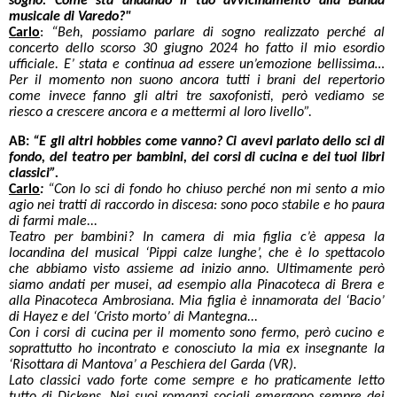
sogno. Come sta andando il tuo avvicinamento alla Banda
musicale di Varedo?"
Carlo
:
“Beh, possiamo parlare di sogno realizzato perché al
concerto dello scorso 30 giugno 2024 ho fatto il mio esordio
ufficiale. E’ stata e continua ad essere un’emozione bellissima…
Per il momento non suono ancora tutti i brani del repertorio
come invece fanno gli altri tre saxofonisti, però vediamo se
riesco a crescere ancora e a mettermi al loro livello”.
AB:
“E gli altri hobbies come vanno? Ci avevi parlato dello sci di
fondo, del teatro per bambini, dei corsi di cucina e dei tuoi libri
classici”.
Carlo
:
“Con lo sci di fondo ho chiuso perché non mi sento a mio
agio nei tratti di raccordo in discesa: sono poco stabile e ho paura
di farmi male...
Teatro per bambini? In camera di mia figlia c’è appesa la
locandina del musical ‘Pippi calze lunghe’, che è lo spettacolo
che abbiamo visto assieme ad inizio anno. Ultimamente però
siamo andati per musei, ad esempio alla Pinacoteca di Brera e
alla Pinacoteca Ambrosiana. Mia figlia è innamorata del ‘Bacio’
di Hayez e del ‘Cristo morto’ di Mantegna...
Con i corsi di cucina per il momento sono fermo, però cucino e
soprattutto ho incontrato e conosciuto la mia ex insegnante la
‘Risottara di Mantova’ a Peschiera del Garda (VR).
Lato classici vado forte come sempre e ho praticamente letto