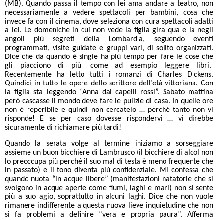
(MB). Quando passa il tempo con lei ama andare a teatro, non
necessariamente a vedere spettacoli per bambini, cosa che
invece fa con il cinema, dove seleziona con cura spettacoli adatti
a lei. Le domeniche in cui non vede la figlia gira qua e là negli
angoli più segreti della Lombardia, seguendo eventi
programmati, visite guidate e gruppi vari, di solito organizzati.
Dice che da quando è single ha più tempo per fare le cose che
gli piacciono di più, come ad esempio leggere libri.
Recentemente ha letto tutti i romanzi di Charles Dickens.
Quindici in tutto le opere dello scrittore dell’età vittoriana. Con
la figlia sta leggendo “Anna dai capelli rossi”. Sabato mattina
però cascasse il mondo deve fare le pulizie di casa. In quelle ore
non è reperibile e quindi non cercatelo … perché tanto non vi
risponde! E se per caso dovesse rispondervi … vi direbbe
sicuramente di richiamare più tardi!
Quando la serata volge al termine iniziamo a sorseggiare
assieme un buon bicchiere di Lambrusco (il bicchiere di alcol non
lo preoccupa più perché il suo mal di testa è meno frequente che
in passato) e il tono diventa più confidenziale. Mi confessa che
quando nuota “in acque libere” (manifestazioni natatorie che si
svolgono in acque aperte come fiumi, laghi e mari) non si sente
più a suo agio, soprattutto in alcuni laghi. Dice che non vuole
rimanere indifferente a questa nuova lieve inquietudine che non
si fa problemi a definire “vera e propria paura”. Afferma