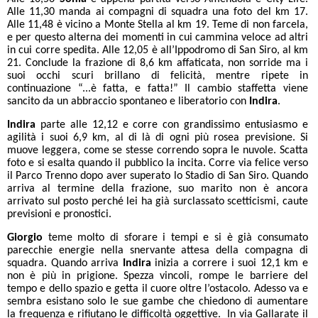
Alle 11,30 manda ai compagni di squadra una foto del km 17.
Alle 11,48 è vicino a Monte Stella al km 19. Teme di non farcela,
e per questo alterna dei momenti in cui cammina veloce ad altri
in cui corre spedita. Alle 12,05 è all’Ippodromo di San Siro, al km
21. Conclude la frazione di 8,6 km affaticata, non sorride ma i
suoi occhi scuri brillano di felicità, mentre ripete in
continuazione “...è fatta, e fatta!” Il cambio staffetta viene
sancito da un abbraccio spontaneo e liberatorio con
Indira
.
Indira
parte alle 12,12 e corre con grandissimo entusiasmo e
agilità i suoi 6,9 km, al di là di ogni più rosea previsione. Si
muove leggera, come se stesse correndo sopra le nuvole. Scatta
foto e si esalta quando il pubblico la incita. Corre via felice verso
il Parco Trenno dopo aver superato lo Stadio di San Siro. Quando
arriva al termine della frazione, suo marito non è ancora
arrivato sul posto perché lei ha già surclassato scetticismi, caute
previsioni e pronostici.
Giorgio
teme molto di sforare i tempi e si è già consumato
parecchie energie nella snervante attesa della compagna di
squadra. Quando arriva
Indira
inizia a correre i suoi 12,1 km e
non è più in prigione. Spezza vincoli, rompe le barriere del
tempo e dello spazio e getta il cuore oltre l’ostacolo. Adesso va e
sembra esistano solo le sue gambe che chiedono di aumentare
la frequenza e rifiutano le difficoltà oggettive. In via Gallarate il