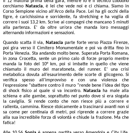
Il 12 mattina prima della gara, mentre io e il tecnico Lobuono
cerchiamo
Natascia
, è lei che vede noi e ci chiama. Siamo in
Corso Sempione vicino all'Arco della Pace. Lei ha gli occhi della
tigre, è carichissima e sorridente, fa stretching e ha voglia di
correre i suoi 13,2 km. Scrive ai compagni che mancano 5 minuti
alla partenza. E' da oltre un’ora che manda loro messaggi
alternando informazioni e sensazioni.
Quando scatta il via,
Natascia
parte forte verso Piazza Firenze,
poi gira verso il Cimitero Monumentale e poi va dritta fino in
Porta Venezia. Sta andando molto bene. Superata Porta Romana,
in zona Crocetta, sente un primo calo di forze proprio mentre
manda la foto del 10° km, poi si imbatte in quello che viene
chiamato il muro del maratoneta, del runner. E’ una crisi
metabolica dovuta all’esaurimento delle scorte di glicogeno. Si
verifica spesso all’improvviso e con una violenza che
l’espressione “sbattere contro il muro “rende bene l’idea del tipo
di shock fisico al quale si va incontro.
Natascia
ha male alla
schiena e alle gambe, soprattutto nel punto dove si era slogata
la caviglia. Si rende conto che non riesce più a correre e
rallenta, cammina. Riesce stoicamente a trascinarsi avanti non si
sa come per centinaia di metri, poi riprende a correre grazie
alla sua incredibile forza di volontà e chiude la frazione. Ma che
fatica!
Alle 10,56
Sonia
è appena partita verso Amendola e City Life.