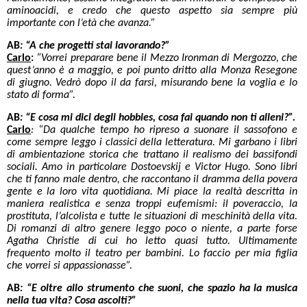
aminoacidi, e credo che questo aspetto sia sempre più
importante con l’età che avanza.”
AB
: “A che progetti stai lavorando?”
Carlo
:
“Vorrei preparare bene il Mezzo Ironman di Mergozzo, che
quest’anno è a maggio, e poi punto dritto alla Monza Resegone
di giugno. Vedrò dopo il da farsi, misurando bene la voglia e lo
stato di forma”.
AB
:
“E cosa mi dici degli hobbies, cosa fai quando non ti alleni?”.
Carlo
: “Da qualche tempo ho ripreso a suonare il sassofono e
come sempre leggo i classici della letteratura. Mi garbano i libri
di ambientazione storica che trattano il realismo dei bassifondi
sociali. Amo in particolare Dostoevskij e Victor Hugo. Sono libri
che ti fanno male dentro, che raccontano il dramma della povera
gente e la loro vita quotidiana. Mi piace la realtà descritta in
maniera realistica e senza troppi eufemismi: il poveraccio, la
prostituta, l’alcolista e tutte le situazioni di meschinità della vita.
Di romanzi di altro genere leggo poco o niente, a parte forse
Agatha Christie di cui ho letto quasi tutto. Ultimamente
frequento molto il teatro per bambini. Lo faccio per mia figlia
che vorrei si appassionasse”.
AB
: “E oltre allo strumento che suoni, che spazio ha la musica
nella tua vita? Cosa ascolti?”