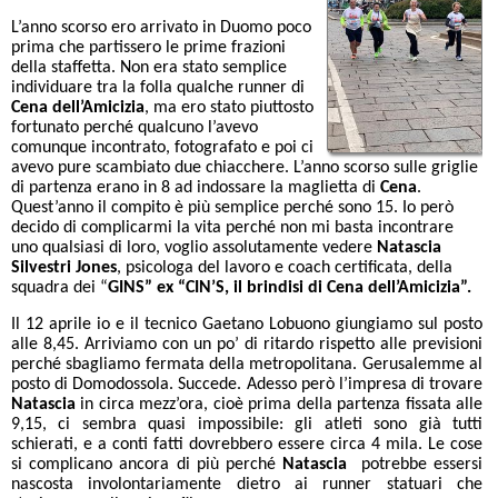
L’anno scorso ero arrivato in Duomo poco
prima che partissero le prime frazioni
della staffetta. Non era stato semplice
individuare tra la folla qualche runner di
Cena dell’Amicizia
, ma ero stato piuttosto
fortunato perché qualcuno l’avevo
comunque incontrato, fotografato e poi ci
avevo pure scambiato due chiacchere. L’anno scorso sulle griglie
di partenza erano in 8 ad indossare la maglietta di
Cena
.
Quest’anno il compito è più semplice perché sono 15. Io però
decido di complicarmi la vita perché non mi basta incontrare
uno qualsiasi di loro, voglio assolutamente vedere
Natascia
Silvestri Jones
, psicologa del lavoro e coach certificata, della
squadra dei “
GINS” ex “CIN’S, il brindisi di Cena dell’Amicizia”.
Il 12 aprile io e il tecnico Gaetano Lobuono giungiamo sul posto
alle 8,45. Arriviamo con un po’ di ritardo rispetto alle previsioni
perché sbagliamo fermata della metropolitana. Gerusalemme al
posto di Domodossola. Succede. Adesso però l’impresa di trovare
Natascia
in circa mezz’ora, cioè prima della partenza fissata alle
9,15, ci sembra quasi impossibile: gli atleti sono già tutti
schierati, e a conti fatti dovrebbero essere circa 4 mila. Le cose
si complicano ancora di più perché
Natascia
potrebbe essersi
nascosta involontariamente dietro ai runner statuari che