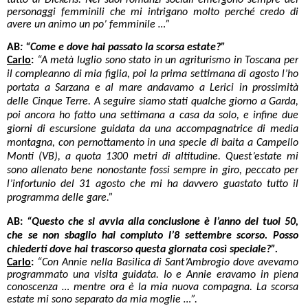
tutto di Dickens. Nei suoi romanzi sociali emergono sempre dei
personaggi femminili che mi intrigano molto perché credo di
avere un animo un po’ femminile …”
AB
: “Come e dove hai passato la scorsa estate?”
Carlo
:
“A metà luglio sono stato in un agriturismo in Toscana per
il compleanno di mia figlia, poi la prima settimana di agosto l’ho
portata a Sarzana e al mare andavamo a Lerici in prossimità
delle Cinque Terre. A seguire siamo stati qualche giorno a Garda,
poi ancora ho fatto una settimana a casa da solo, e infine due
giorni di escursione guidata da una accompagnatrice di media
montagna, con pernottamento in una specie di baita a Campello
Monti (VB), a quota 1300 metri di altitudine. Quest’estate mi
sono allenato bene nonostante fossi sempre in giro, peccato per
l’infortunio del 31 agosto che mi ha davvero guastato tutto il
programma delle gare.”
AB:
“Questo che si avvia alla conclusione è l’anno dei tuoi 50,
che se non sbaglio hai compiuto l’8 settembre scorso. Posso
chiederti dove hai trascorso questa giornata così speciale?”.
Carlo
:
“Con Annie nella Basilica di Sant’Ambrogio dove avevamo
programmato una visita guidata. Io e Annie eravamo in piena
conoscenza … mentre ora è la mia nuova compagna. La scorsa
estate mi sono separato da mia moglie …”.