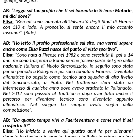
@hlife_new_era”.
AB
: “Leggo sul tuo profilo che ti sei laureata in Scienze Motorie,
mi dici dove?”
Elisa:
“Beh mi sono laureata all’Università degli Studi di Firenze
con 110 e lode! A proposito, si sente ancora il mio accento
toscano?” (Ride).
AB: “Ho letto il profilo professionale sul sito, ma vorrei sapere
anche come Elisa Razzi nasce dal punto di vista sportivo”.
Elisa
:
“Sono nata a Firenze nel 1982 e sono cresciuta lì, poi a 14
anni mi sono trasferita a Roma perché facevo parte del giro della
nazionale italiana di Nuoto Sincronizzato. In seguito sono stata
per un periodo a Bologna e poi sono tornata a Firenze. Diventata
allenatrice ho seguito come tecnico una squadra di alto livello
del Sincronizzato, a Prato. Nel frattempo c’era stato un
intermezzo di qualche anno dove avevo praticato la Pallanuoto.
Nel 2012 sono passata al Triathlon e dopo aver fatto anche il
percorso per diventare tecnico sono diventata appunto
allenatrice. Nel sangue ho sempre avuto voglia della
competizione”.
AB
: “Da quanto tempo vivi a Fuerteventura e come mai ti sei
trasferita lì?”
Elisa
:
“Ho iniziato a venire qui quattro anni fa per allenarmi