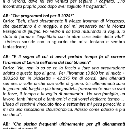
lì a Verona, dove lei era venuta per seguire il cognato. L’ho
incontrata proprio poco dopo aver tagliato il traguardo”.
AB
: “Che programmi hai per il 2024?”
Carlo:
“Beh, rifarò sicuramente il Mezzo Ironman di Mergozzo,
che quest’anno è a maggio, e poi mi preparerò per la Monza
Resegone di giugno. Poi vedrò il da farsi misurando la voglia, lo
stato di forma e l’equilibrio con le altre cose belle della vita!”
(Adesso sorride con lo sguardo che mira lontano e sembra
fantasticare
)
AB: “E il sogno di cui ci avevi parlato tempo fa di correre
l’Ironman di Cervia nell’anno dei tuoi 50 anni?”
Carlo
:
“No, non lo so se ce la faccio a fare una preparazione
adatta a questo tipo di gara. Per l’Ironman (3,860 km di nuoto +
180,260 km in bicicletta + 42,195 km di corsa), devi allenarti
sempre, a volte anche due volte al giorno. Gli allenamenti sono
in genere più lunghi e più impegnativi… francamente non so avrò
le forze, il tempo e la voglia di prepararlo. Ho una famiglia, un
lavoro, tanti interessi e tanti amici a cui vorrei dedicare tempo …
L’idea di sentirmi vincolato fino a settembre mi pesa parecchio e
mi dà una sensazione claustrofobica. Adesso come adesso è più
no che sì”.
AB
: “Che piscina frequenti ultimamente per gli allenamenti