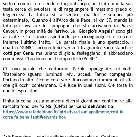
sudore comincia a scendere lungo il corpo, nel frattempo la sua
testa cerca di svuotarsi e di raggiungere il massimo grado di
leggerezza. La fatica si fa sentire, ma lui è sempre più
determinato. Quando è all’Arco della Pace, al km 37, manda la
foto per avvisare le compagne che sta arrivando in Piazza
Cavour, in prossimità dell’arrivo. Le “
Giorgio’s Angels
” sono già
arrivate e lo stanno aspettando per ricongiungersi e correre
insieme l’ultimo tratto. La parata finale è uno spettacolo. I
quattro “
GINS”
corrono felici verso il traguardo. Sono stanchi e
cotti per Cena
, ma urlano di gioia, festeggiano, si abbracciano
commossi. Chiudono con il tempo di 5h 05’ 40’’.
Ci sono parole che catturano. Parole appoggiate sui volti.
Traspaiono sguardi luminosi, vivi, accesi. Fanno compagnia.
Portano in alto. Dicono cose vere. Raccontano frammenti di vita
che gli occhi confermano. C’è luce in quei suoni. C’è forza in
quelle espressioni.
Finita la corsa, restano ancora diversi giorni per contribuire alla
raccolta fondi dei “
GINS
”(
CIN’S
) per
Cena dell’Amicizia
:
https://www.retedeldono.it/iniziativa/claudiapolimene/cosi-la-
corsa-fa-bene-tanti#rewards-box