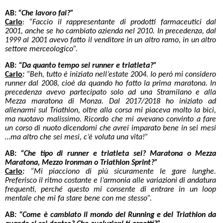
AB:
“Che lavoro fai?”
Carlo
:
“Faccio il rappresentante di prodotti farmaceutici dal
2001, anche se ho cambiato azienda nel 2010. In precedenza, dal
1999 al 2001 avevo fatto il venditore in un altro ramo, in un altro
settore merceologico”.
AB:
“Da quanto tempo sei runner e triatleta?”
Carlo
:
“Beh, tutto è iniziato nell’estate 2004. Io però mi considero
runner dal 2008, cioè da quando ho fatto la prima maratona. In
precedenza avevo partecipato solo ad una Stramilano e alla
Mezza maratona di Monza. Dal 2017/2018 ho iniziato ad
allenarmi sul Triathlon, oltre alla corsa mi piaceva molto la bici,
ma nuotavo malissimo. Ricordo che mi avevano convinto a fare
un corso di nuoto dicendomi che avrei imparato bene in sei mesi
…ma altro che sei mesi, c’è voluta una vita!”
AB:
“Che tipo di runner e triatleta sei? Maratona o Mezza
Maratona, Mezzo Ironman o Triathlon Sprint?”
Carlo
:
“Mi piacciono di più sicuramente le gare lunghe.
Preferisco il ritmo costante e l’armonia alle variazioni di andatura
frequenti, perché questo mi consente di entrare in un loop
mentale che mi fa stare bene con me stesso”.
AB
: “Come è cambiato il mondo del Running e del Triathlon da